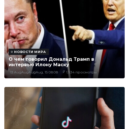
НОВОСТИ МИРА
О чем говорил Дональд Трамп в
интервью Илону Маску
13 AugAugAugAug, 15:0808
1,934 просмотры