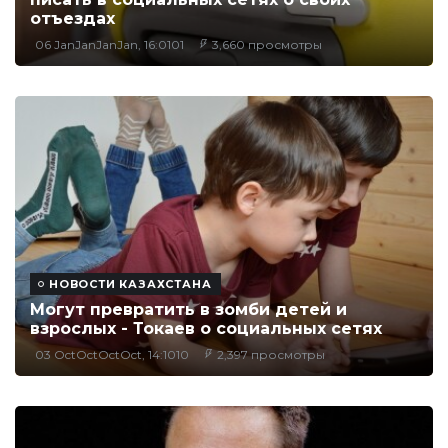
отъездах
06 JanJanJanJan, 16:0101
3,660 просмотры
НОВОСТИ КАЗАХСТАНА
Могут превратить в зомби детей и
взрослых - Токаев о социальных сетях
03 OctOctOctOct, 14:1010
2,397 просмотры