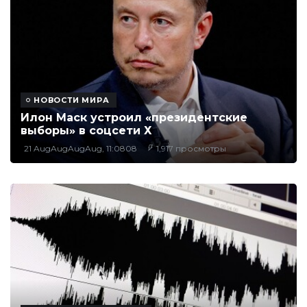
НОВОСТИ МИРА
Илон Маск устроил «президентские
выборы» в соцсети Х
21 AugAugAugAug, 11:0808
1,917 просмотры