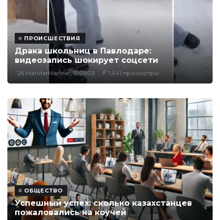
ПРОИСШЕСТВИЯ
Драка школьниц в Павлодаре:
видеозапись шокирует соцсети
26 MarMarMarMar, 11:0303
1,941 просмотры
ОБЩЕСТВО
Успешный успех: сколько казахстанцев
пожаловались на коучей