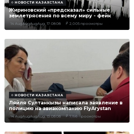
НОВОСТИ КАЗАХСТАНА
Жириновский «предсказал» сильные
землетрясения по всему миру - фейк
14 AugAugAugAug, 17:0808
2,005 просмотры
НОВОСТИ КАЗАХСТАНА
Ляйля Султанкызы написала заявление в
полицию на авиакомпанию FlyArystan
14 AugAugAugAug, 13:0808
7,198 просмотры