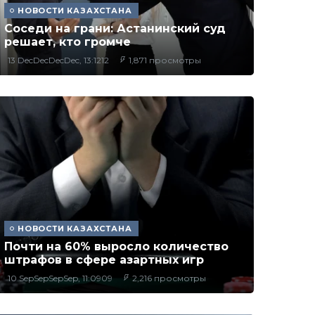
НОВОСТИ КАЗАХСТАНА
Соседи на грани: Астанинский суд
решает, кто громче
13 DecDecDecDec, 13:1212
1,871 просмотры
НОВОСТИ КАЗАХСТАНА
Почти на 60% выросло количество
штрафов в сфере азартных игр
10 SepSepSepSep, 11:0909
2,216 просмотры