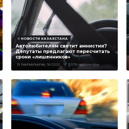
НОВОСТИ КАЗАХСТАНА
Автолюбителям светит амнистия?
Депутаты предлагают пересчитать
сроки «лишенников»
19 FebFebFebFeb, 16:0202
3,976 просмотры