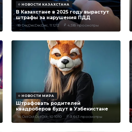
НОВОСТИ КАЗАХСТАНА
В Казахстане в 2025 году вырастут
штрафы за нарушения ПДД
18 DecDecDecDec, 11:1212
4,518 просмотры
НОВОСТИ МИРА
Штрафовать родителей
квадроберов будут в Узбекистане
14 OctOctOctOct, 10:1010
3,643 просмотры