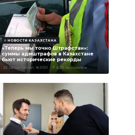
НОВОСТИ КАЗАХСТАНА
«Теперь мы точно Штрафстан»:
суммы адмштрафов в Казахстане
бьют исторические рекорды
23 JanJanJanJan, 16:0101
4,211 просмотры