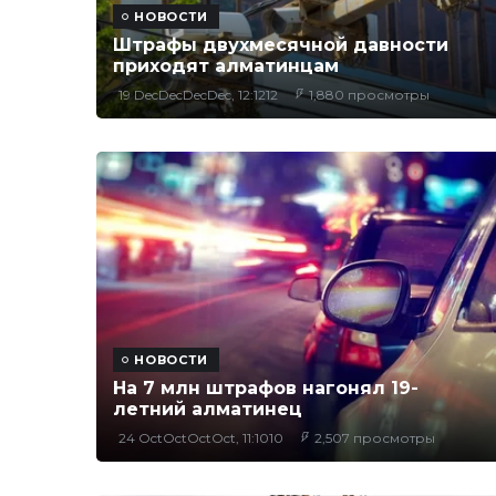
НОВОСТИ
Штрафы двухмесячной давности
приходят алматинцам
19 DecDecDecDec, 12:1212
1,880 просмотры
НОВОСТИ
На 7 млн штрафов нагонял 19-
летний алматинец
24 OctOctOctOct, 11:1010
2,507 просмотры