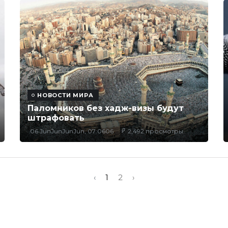
НОВОСТИ МИРА
Паломников без хадж-визы будут
штрафовать
06 JunJunJunJun, 07:0606
2,492 просмотры
‹
1
2
›