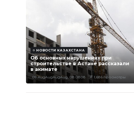
НОВОСТИ КАЗАХСТАНА
Об основных нарушениях при
строительстве в Астане рассказали
в акимате
09 AugAugAugAug, 08:0808
1,686 просмотры