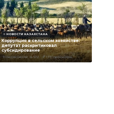
НОВОСТИ КАЗАХСТАНА
Коррупция в сельском хозяйстве:
депутат раскритиковал
субсидирование
11 DecDecDecDec, 14:1212
1,731 просмотры