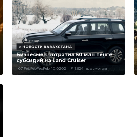
НОВОСТИ КАЗАХСТАНА
Бизнесмен потратил 50 млн тенге
субсидий на Land Cruiser
07 FebFebFebFeb, 10:0202
1,624 просмотры