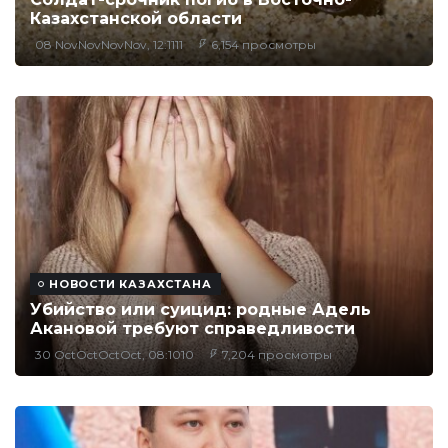
Казахстанской области
08 NovNovNovNov, 12:1111
6,154 просмотры
НОВОСТИ КАЗАХСТАНА
Убийство или суицид: родные Адель
Акановой требуют справедливости
30 OctOctOctOct, 08:1010
7,204 просмотры