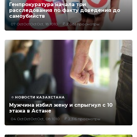
Генпрокуратура начала три
расследования по факту доведения до
самоубийств
07 OctOctOctOct, 18:1010
2,081 просмотры
НОВОСТИ КАЗАХСТАНА
Мужчина избил жену и спрыгнул с 10
этажа в Астане
04 OctOctOctOct, 08:1010
2,316 просмотры