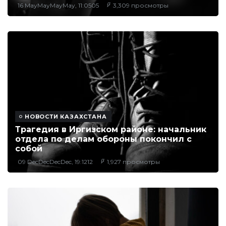
16 MayMayMayMay, 11:0505
3,309 просмотры
НОВОСТИ КАЗАХСТАНА
Трагедия в Иргизском районе: начальник
отдела по делам обороны покончил с
собой
09 DecDecDecDec, 19:1212
1,927 просмотры