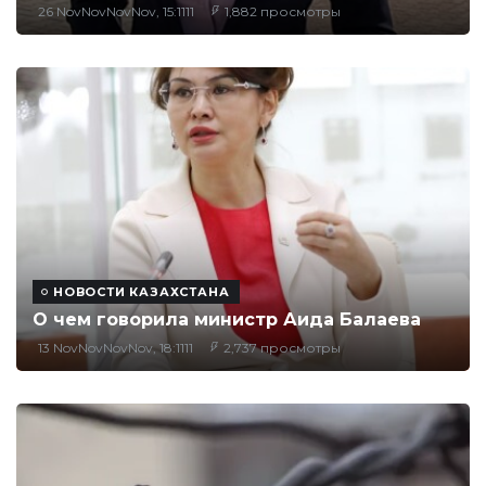
26 NovNovNovNov, 15:1111
1,882 просмотры
НОВОСТИ КАЗАХСТАНА
О чем говорила министр Аида Балаева
13 NovNovNovNov, 18:1111
2,737 просмотры