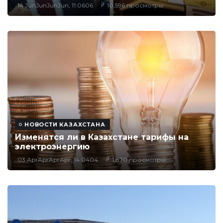
14 JunJunJunJun, 11:0606
10,596 просмотры
НОВОСТИ КАЗАХСТАНА
Изменятся ли в Казахстане тарифы на
электроэнергию
03 AprAprAprApr, 14:0404
1,870 просмотры