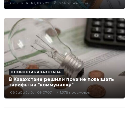
09 JulJulJulJul, 11:0707
1,234 просмотры
НОВОСТИ КАЗАХСТАНА
В Казахстане решили пока не повышать
тарифы на "коммуналку"
08 JulJulJulJul, 09:0707
1,378 просмотры