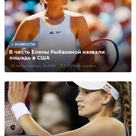
НОВОСТИ
В честь Елены Рыбакиной назвали
лошадь в США
25 JanJanJanJan, 10:0101
3,321 просмотры