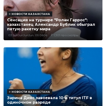
НОВОСТИ КАЗАХСТАНА
Сенсация на турнире "Ролан Гаррос":
казахстанец Александр Бублик обыграл
пятую ракетку мира
03 JunJunJunJun, 09:0606
1,301 просмотры
НОВОСТИ КАЗАХСТАНА
Зарина Дияс завоевала 10-й титул ITF в
одиночном разряде