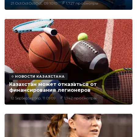
21 OctOctOctOct, 09:1010
1,727 просмотры
НОВОСТИ КАЗАХСТАНА
Казахстан может отказаться от
финансирования легионеров
12 SepSepSepSep, 11:0909
1,742 просмотры