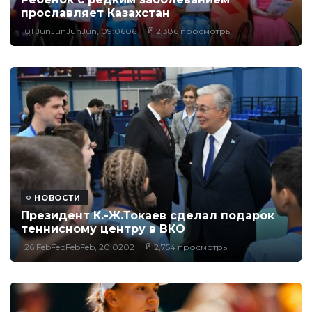
прославляет Казахстан
01 JunJunJunJun, 09:0606
2,386 просмотры
НОВОСТИ
Президент К.-Ж.Токаев сделал подарок
теннисному центру в ВКО
26 FebFebFebFeb, 20:0202
2,754 просмотры