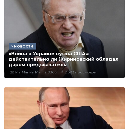
НОВОСТИ
«Война в Украине нужна США»:
действительно ли Жириновский обладал
даром предсказателя
28 MarMarMarMar, 19:0303
2,883 просмотры