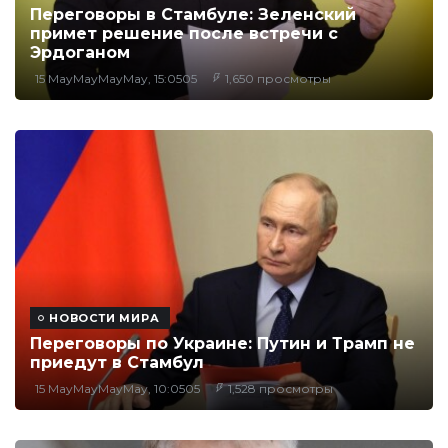
Переговоры в Стамбуле: Зеленский
примет решение после встречи с
Эрдоганом
15 MayMayMayMay, 15:0505
1,650 просмотры
НОВОСТИ МИРА
Переговоры по Украине: Путин и Трамп не
приедут в Стамбул
15 MayMayMayMay, 10:0505
1,528 просмотры