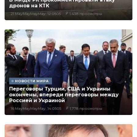
дронов на КТК
21 MayMayMayMay, 12:0505
1,438 просмотры
НОВОСТИ МИРА
Переговоры Турции, США и Украины
окончены, впереди переговоры между
Россией и Украиной
16 MayMayMayMay, 14:0505
1,778 просмотры