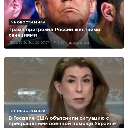
НОВОСТИ МИРА
Трамп пригрозил России жесткими
санкциями
15 JulJulJulJul, 09:0707
2,074 просмотры
НОВОСТИ МИРА
В Госдепе США объяснили ситуацию с
прекращением военной помощи Украине