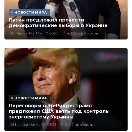
НОВОСТИ МИРА
Путин предложил провести
демократические выборы в Украине
28 MarMarMarMar, 10:0303
4,252 просмотры
НОВОСТИ МИРА
Переговоры в Эр-Рияде: Трамп
предложил США взять под контроль
энергосистему Украины
25 MarMarMarMar, 11:0303
3,019 просмотры