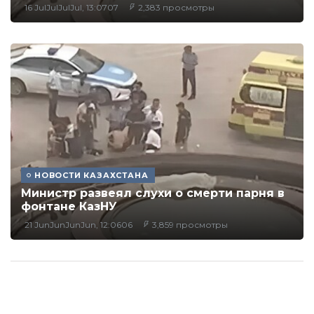
16 JulJulJulJul, 13:0707
2,383 просмотры
НОВОСТИ КАЗАХСТАНА
Министр развеял слухи о смерти парня в
фонтане КазНУ
21 JunJunJunJun, 12:0606
3,859 просмотры