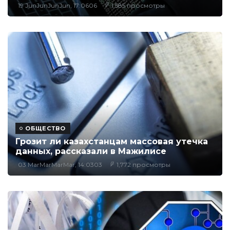
19 JunJunJunJun, 17:0606
1,585 просмотры
ОБЩЕСТВО
Грозит ли казахстанцам массовая утечка
данных, рассказали в Мажилисе
03 MarMarMarMar, 14:0303
1,772 просмотры