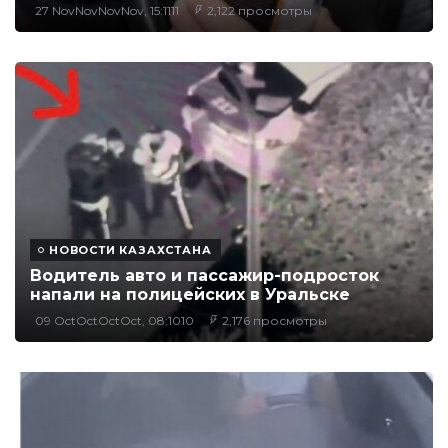
27 NovNovNovNov, 15:1111
2,122 просмотры
НОВОСТИ КАЗАХСТАНА
Водитель авто и пассажир-подросток
напали на полицейских в Уральске
09 OctOctOctOct, 08:1010
2,176 просмотры