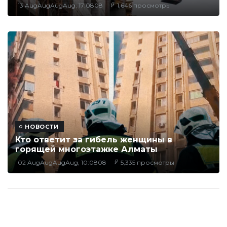
13 AugAugAugAug, 17:0808
1,646 просмотры
НОВОСТИ
Кто ответит за гибель женщины в
горящей многоэтажке Алматы
02 AugAugAugAug, 10:0808
5,335 просмотры