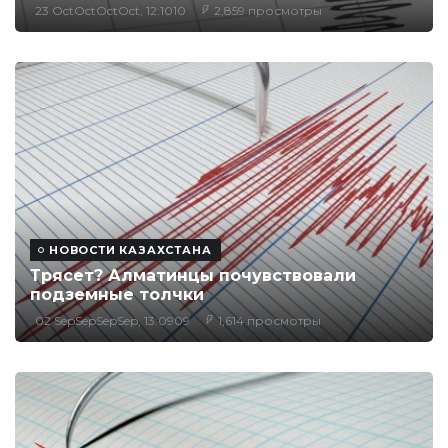
23 OctOctOctOct, 12:1010
2,859 просмотры
НОВОСТИ КАЗАХСТАНА
Трясет? Алматинцы почувствовали
подземные толчки
02 SepSepSepSep, 13:0909
1,614 просмотры