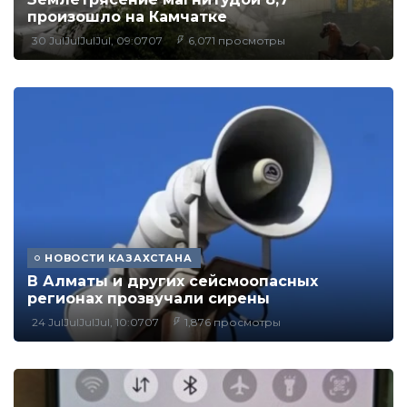
произошло на Камчатке
30 JulJulJulJul, 09:0707
6,071 просмотры
НОВОСТИ КАЗАХСТАНА
В Алматы и других сейсмоопасных
регионах прозвучали сирены
24 JulJulJulJul, 10:0707
1,876 просмотры