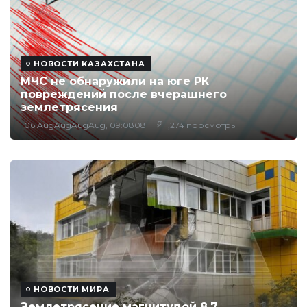
НОВОСТИ КАЗАХСТАНА
МЧС не обнаружили на юге РК
повреждений после вчерашнего
землетрясения
06 AugAugAugAug, 09:0808
1,274 просмотры
НОВОСТИ МИРА
Землетрясение магнитудой 8,7