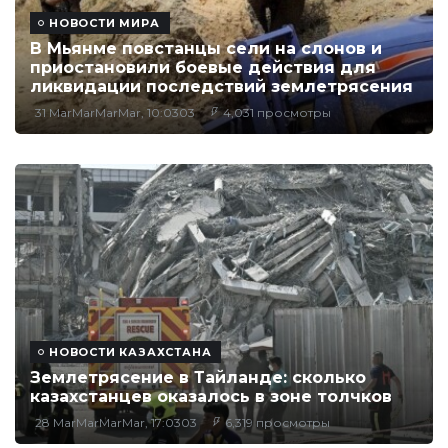
НОВОСТИ МИРА
В Мьянме повстанцы сели на слонов и
приостановили боевые действия для
ликвидации последствий землетрясения
31 MarMarMarMar, 10:0303
4,031 просмотры
НОВОСТИ КАЗАХСТАНА
Землетрясение в Тайланде: сколько
казахстанцев оказалось в зоне толчков
28 MarMarMarMar, 17:0303
6,319 просмотры