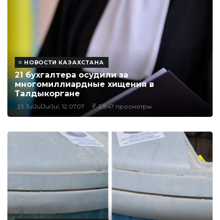
НОВОСТИ КАЗАХСТАНА
21 бухгалтера осудили за
многомиллиардные хищения в
Талдыкоргане
23 JulJulJulJul, 12:0707
2,847 просмотры