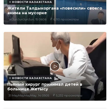
НОВОСТИ КАЗАХСТАНА
Жители Талдыкоргана «повесили» своего
акима на мусорке
14 JunJunJunJun, 15:0606
6,110 просмотры
НОВОСТИ КАЗАХСТАНА
Пьяный хирург принимал детей в
больнице Жетысу
31 MayMayMayMay, 14:0505
5,232 просмотры