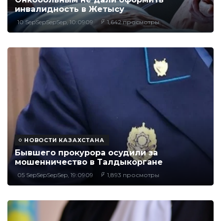
инвалидность в Жетысу
10 SepSepSepSep, 10:0909
1,642 просмотры
НОВОСТИ КАЗАХСТАНА
Бывшего прокурора осудили за
мошенничество в Талдыкоргане
05 SepSepSepSep, 19:0909
1,893 просмотры