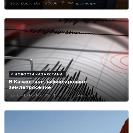
26 JunJunJunJun, 16:0606
1,474 просмотры
НОВОСТИ КАЗАХСТАНА
В Казахстане зафиксировано
землетрясение
26 NovNovNovNov, 09:1111
1,615 просмотры