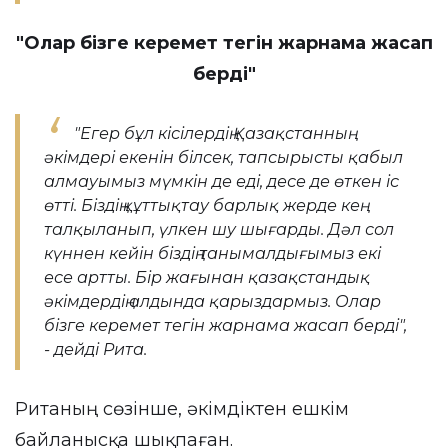
"Олар бізге керемет тегін жарнама жасап
берді"
"Егер бұл кісілердің Қазақстанның
әкімдері екенін білсек, тапсырысты қабыл
алмауымыз мүмкін де еді, десе де өткен іс
өтті. Біздің құттықтау барлық жерде кең
талқыланып, үлкен шу шығарды. Дәл сол
күннен кейін біздің танымалдығымыз екі
есе артты. Бір жағынан қазақстандық
әкімдердің алдында қарыздармыз. Олар
бізге керемет тегін жарнама жасап берді",
- дейді Рита.
Ританың сөзінше, әкімдіктен ешкім
байланысқа шықпаған.