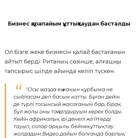
Бизнес қарапайым құттықтаудан басталды
Ол бізге жеке бизнесін қалай бастағанын
айтып берді. Ританың сөзінше, алғашқы
тапсырыс шілде айында келіп түскен.
"Осы жазда ең жақын құрбыма не
сыйласам деп басым қатты. Бұған дейін
де түрлі тосынсый жасағаным бар, бірақ
бұл жолы оны таңғалдыруым керек болды.
Кейін африкалық ірі денелі жігіттерді
тауып, солар арқылы бейнеқұттықтау
жолдадым.Видео дайын болғанда барлық