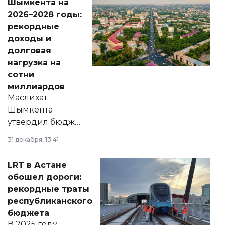
Шымкента на
Венесуэлы.
2026–2028 годы:
рекордные
доходы и
долговая
нагрузка на
сотни
миллиардов
Маслихат
Шымкента
утвердил бюджет
города на 2026–
31 декабря, 13:41
2028 годы.
Соответствующий
LRT в Астане
документ
обошел дороги:
появился в базе
рекордные траты
нормативных
республиканского
правовых актов и
бюджета
на сайте маслихат
В 2025 году