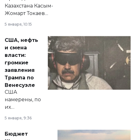
Казахстана Касым-
Жомарт Токаев
прокомментировал
5 января, 10:15
сразу несколько
актуальных тем —
США, нефть
от слухов о
и смена
политических
власти:
реформах до
громкие
вопросов армии,
заявления
экономики и
Трампа по
личного здоровья.
Венесуэле
США
намерены, по
их
утверждению,
5 января, 9:36
принести
свободу
Бюджет
народу