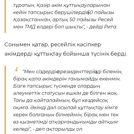
тұратын. Қазір әкім құттықауларынан
кейін тапсырыс берушілердің 50 пайызы
Қазақстаннан, артық 50 пайызы Ресей
мен ТМД елдері боп шықты", - дейді Рита.
Сонымен қатар, ресейлік кәсіпкер
әкімдерді құттықтау бойынша түсінік берді.
"Мен сіздердің президенттеріңізді білемін,
бірақ қала әкімдерін танымайды екенмін.
Бізге тапсырыс түскенде олардың
әлеуметтік статусын ешкім де білген жоқ.
Тағы да қайталаймын, бұл кездейсоқ
оқиға. Әкімді дәл осылай құттықтау кімге
керек болғанын білмеймін, бірақ мен тек
өз қызметімді атқарғандығымды айтқым
келеді", - деп ақтарылды ол.