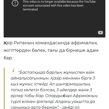
Қазір Ританың командасында африкалық
жігіттерден бөлек, тағы да бірнеше адам
бар.
"Бастапқыда барлық жұмыспен өзім
айналысатынмын. Қазір менімен бірге 3
қыз жұмыс істейді. Ал шығармашылық
топқа келетін болсақ, 3 әйелдер және 3
ерлер тобы бар. Олардың бәрі Африканың
түрлі елінен іріктелді. Алдағы уақытта да
санымыз арта бермек", - дейді ол.