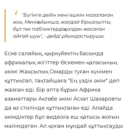
"Бүгінге дейін мені ешкім мазалаған
жоқ. Менің ойымша, жағдай бірқалыпты,
бұл тек пабликтердің қолдан жасаған
айғай-шуы", - дейді ұйымдастырушы.
Еске салайық, қыркүйектің басында
африкалық жігіттер Өскемен қаласының
әкімі Жақсылық Омарды туған күнімен
құттықтап, тақтайшаға "Ең үздік әкім" деп
жазған еді. Бір апта бұрын Африка
азаматтары Ақтөбе әкімі Асхат Шахаровты
да өз стилінде құттықтаған еді. Алайда
әкімдіктер бұл видеоға еш қатысы жоғын
мәлімдеген. Ал қоғам мұндай құттықтауды