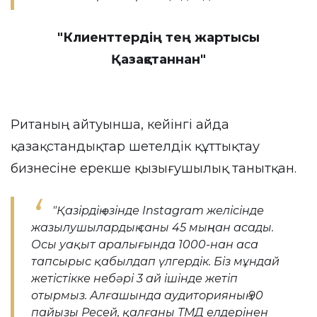
"Клиенттердің тең жартысы
Қазақстаннан"
Ританың айтуынша, кейінгі айда
қазақстандықтар шетелдік құттықтау
бизнесіне ерекше қызығушылық танытқан.
"Қазірдің өзінде Instagram желісінде
жазылушылардың саны 45 мыңнан асады.
Осы уақыт аралығында 1000-нан аса
тапсырыс қабылдап үлгердік. Біз мұндай
жетістікке небәрі 3 ай ішінде жетіп
отырмыз. Алғашында аудиторияның 90
пайызы Ресей, қалғаны ТМД елдерінен