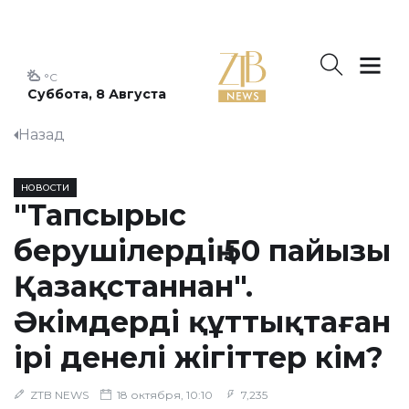
°C
Суббота, 8 Августа
Назад
НОВОСТИ
"Тапсырыс
берушілердің 50 пайызы
Қазақстаннан".
Әкімдерді құттықтаған
ірі денелі жігіттер кім?
ZTB NEWS
18 октября, 10:10
7,235