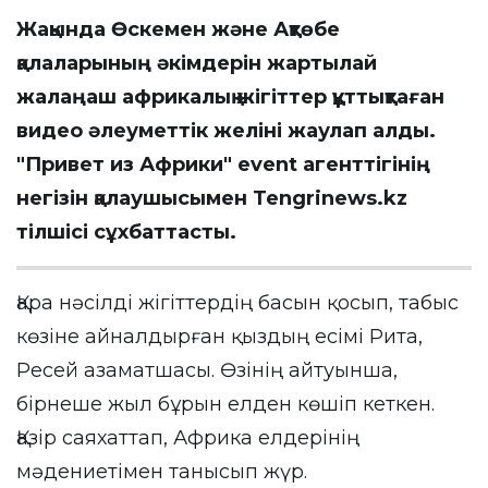
Жақында Өскемен және Ақтөбе
қалаларының әкімдерін жартылай
жалаңаш африкалық жігіттер құттықтаған
видео әлеуметтік желіні жаулап алды.
"Привет из Африки" event агенттігінің
негізін қалаушысымен Tengrinews.kz
тілшісі сұхбаттасты.
Қара нәсілді жігіттердің басын қосып, табыс
көзіне айналдырған қыздың есімі Рита,
Ресей азаматшасы. Өзінің айтуынша,
бірнеше жыл бұрын елден көшіп кеткен.
Қазір саяхаттап, Африка елдерінің
мәдениетімен танысып жүр.