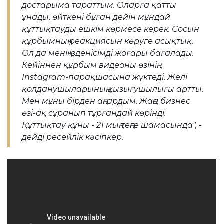
достарыма тараттым. Оларға қатты
ұнады, өйткені бұған дейін мұндай
құттықтауды ешкім көрмесе керек. Сосын
құрбымның реакциясын көруге асықтық.
Ол да менің ізденісімді жоғары бағалады.
Кейіннен құрбым видеоны өзінің
Instagram-парақшасына жүктеді. Желі
қолданушыларының қызығушылығы артты.
Мен мұны бірден аңғардым. Жаңа бизнес
өзі-ақ сұранып тұрғандай көрінді.
Құттықтау құны - 21 мың теңге шамасында", -
дейді ресейлік кәсіпкер.