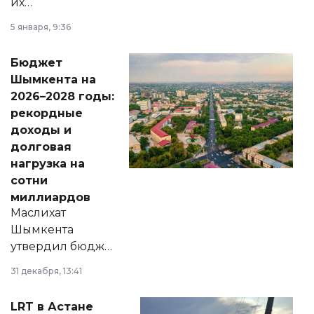
их
утверждению,
5 января, 9:36
принести
свободу
Бюджет
народу
Шымкента на
Венесуэлы.
2026–2028 годы:
рекордные
доходы и
долговая
нагрузка на
сотни
миллиардов
Маслихат
Шымкента
утвердил бюджет
города на 2026–
31 декабря, 13:41
2028 годы.
Соответствующий
LRT в Астане
документ