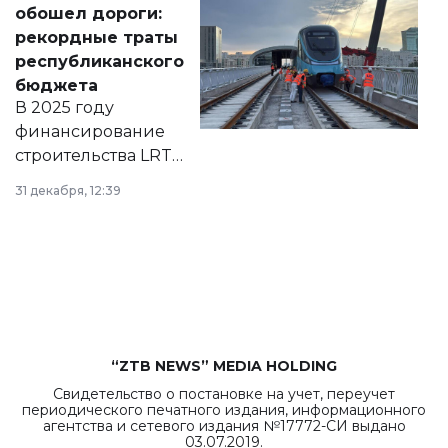
обошел дороги:
появился в базе
рекордные траты
нормативных
республиканского
правовых актов и
бюджета
на сайте маслихат
В 2025 году
города.
финансирование
строительства LRT
в Астане из
31 декабря, 12:39
республиканского
бюджета достигло
рекордных
объемов.
“ZTB NEWS” MEDIA HOLDING
Свидетельство о постановке на учет, переучет
периодического печатного издания, информационного
агентства и сетевого издания №17772-СИ выдано
03.07.2019.