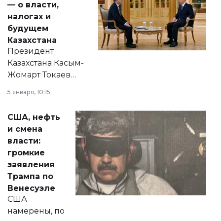
— о власти,
налогах и
будущем
Казахстана
Президент
Казахстана Касым-
Жомарт Токаев
прокомментировал
5 января, 10:15
сразу несколько
актуальных тем —
США, нефть
от слухов о
и смена
политических
власти:
реформах до
громкие
вопросов армии,
заявления
экономики и
Трампа по
личного здоровья.
Венесуэле
США
намерены, по