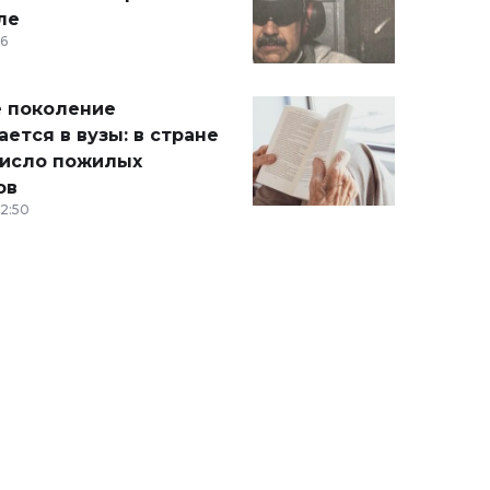
ле
36
 поколение
ется в вузы: в стране
число пожилых
ов
12:50