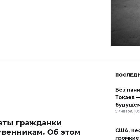
ПОСЛЕД
Без пан
Токаев —
будущем
5 января, 10:
аты гражданки
твенникам. Об этом
США, неф
громкие