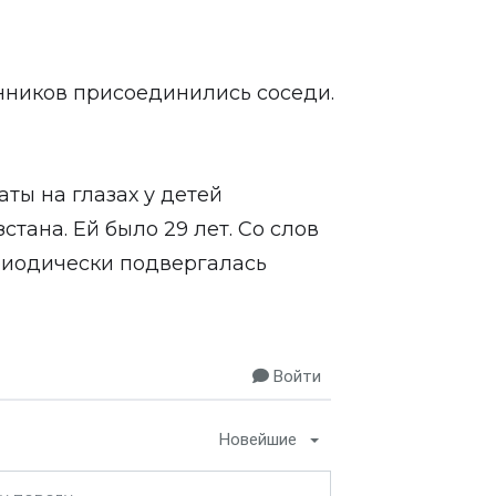
енников присоединились соседи.
ты на глазах у детей
ана. Ей было 29 лет. Со слов
ериодически подвергалась
Войти
Новейшие