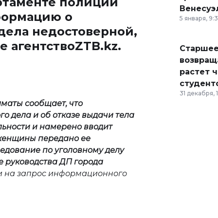
ртаменте полиции
Венесуэ
формацию о
5 января, 9:
дела недостоверной,
 агентство
ZTB.kz.
Старшее
возвраща
растет 
студент
31 декабря, 
маты сообщает, что
о дела и об отказе выдачи тела
льности и намерено вводит
 женщины передано ее
едование по уголовному делу
е руководства ДП города
и на запрос информационного