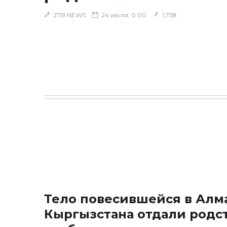
ZTB NEWS
24 июля, 0:00
1,738
Тело повесившейся в Алм
Кыргызстана отдали родс