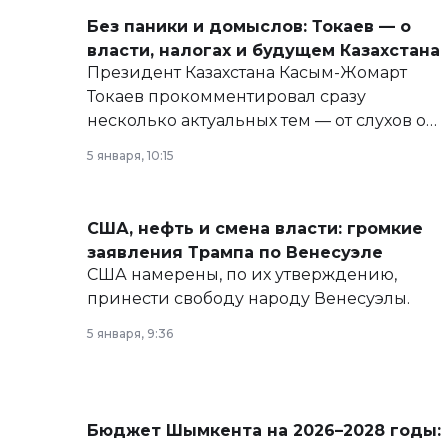
Без паники и домыслов: Токаев — о
власти, налогах и будущем Казахстана
Президент Казахстана Касым-Жомарт
Токаев прокомментировал сразу
несколько актуальных тем — от слухов о
политических реформах до вопросов
5 января, 10:15
армии, экономики и личного здоровья.
США, нефть и смена власти: громкие
заявления Трампа по Венесуэле
США намерены, по их утверждению,
принести свободу народу Венесуэлы.
5 января, 9:36
Бюджет Шымкента на 2026–2028 годы: