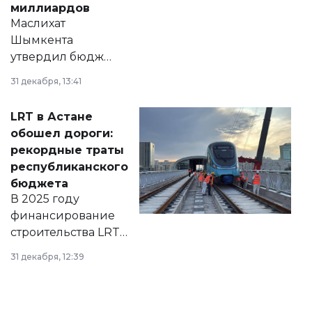
миллиардов
Маслихат
Шымкента
утвердил бюджет
города на 2026–
31 декабря, 13:41
2028 годы.
Соответствующий
LRT в Астане
документ
обошел дороги:
появился в базе
рекордные траты
нормативных
республиканского
правовых актов и
бюджета
на сайте маслихат
В 2025 году
города.
финансирование
строительства LRT
в Астане из
31 декабря, 12:39
республиканского
бюджета достигло
рекордных