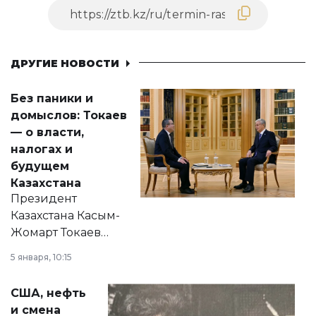
ДРУГИЕ НОВОСТИ
Без паники и
домыслов: Токаев
— о власти,
налогах и
будущем
Казахстана
Президент
Казахстана Касым-
Жомарт Токаев
прокомментировал
5 января, 10:15
сразу несколько
актуальных тем —
США, нефть
от слухов о
и смена