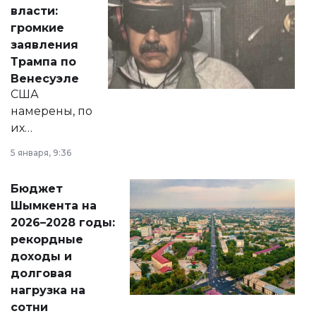
политических
власти:
реформах до
громкие
вопросов армии,
заявления
экономики и
Трампа по
личного здоровья.
Венесуэле
США
намерены, по
их
утверждению,
5 января, 9:36
принести
свободу
Бюджет
народу
Шымкента на
Венесуэлы.
2026–2028 годы:
рекордные
доходы и
долговая
нагрузка на
сотни