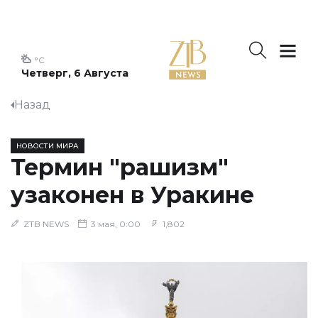
°C
Четверг, 6 Августа
Назад
НОВОСТИ МИРА
Термин "рашизм"
узаконен в Уракине
ZTB NEWS
3 мая, 0:00
1,802