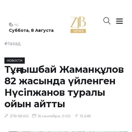
°C
Суббота, 8 Августа
Назад
НОВОСТИ
Тұңғышбай Жаманқұлов
82 жасында үйленген
Нүсіпжанов туралы
ойын айтты
ZTB NEWS
16 сентября, 0:00
13,248