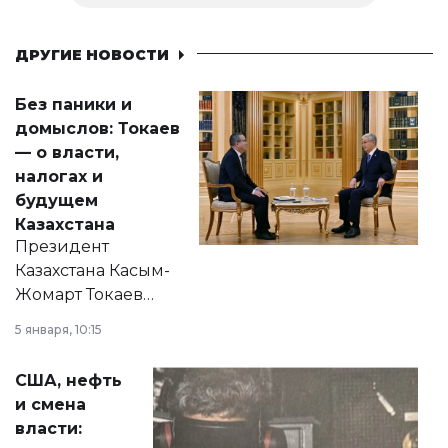
ДРУГИЕ НОВОСТИ
Без паники и
домыслов: Токаев
— о власти,
налогах и
будущем
Казахстана
Президент
Казахстана Касым-
Жомарт Токаев
прокомментировал
5 января, 10:15
сразу несколько
актуальных тем —
США, нефть
от слухов о
и смена
политических
власти:
реформах до