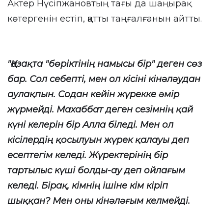
Актер Нүсіпжановтың тағы да шаңырақ
көтергенін естіп, қатты таңғалғанын айтты.
"Қазақта "бөріктінің намысы бір" деген сөз
бар. Сол себепті, мен ол кісіні кінәләудан
аулақпын. Содан кейін жүрекке әмір
жүрмейді. Махаббат деген сезімнің қай
күні келерін бір Алла біледі. Мен ол
кісілердің қосылуын жүрек қалауы деп
есептегім келеді. Жүректерінің бір
тартылыс күші болды-ау деп ойлағым
келеді. Бірақ, кімнің ішіне кім кіріп
шыққан? Мен оны кінәләғым келмейді.