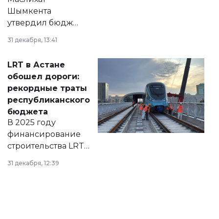
Шымкента
утвердил бюджет
города на 2026–
31 декабря, 13:41
2028 годы.
Соответствующий
LRT в Астане
документ
обошел дороги:
появился в базе
рекордные траты
нормативных
республиканского
правовых актов и
бюджета
на сайте маслихат
В 2025 году
города.
финансирование
строительства LRT
в Астане из
31 декабря, 12:39
республиканского
бюджета достигло
рекордных
объемов.