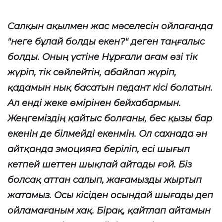
Салқын ақылмен жас мәселесін ойлағанда
"неге бұлай болды екен?" деген таңғалыс
болды. Оның үстіне Нұрғали ағам өзі тік
жүріп, тік сөйлейтін, абайлап жүріп,
қадамын нық басатын педант кісі болатын.
Ал енді жеке өмірінен бейхабармын.
Жеңгеміздің қайтыс болғаны, бес қызы бар
екенін де білмейді екенмін. Ол сахнада ән
айтқанда эмоцияға беріліп, есі шығып
кетпей шеттен шықпай айтады ғой. Біз
болсақ аттан салып, жағамызды жыртып
жатамыз. Осы кісіден осындай шығады деп
ойламағаным хақ. Бірақ, қайтлап айтамын