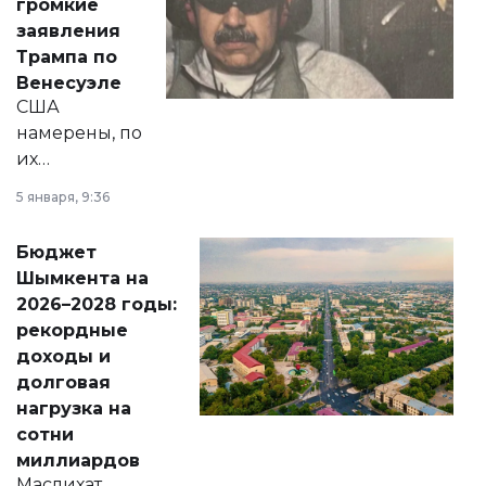
громкие
вопросов армии,
заявления
экономики и
Трампа по
личного здоровья.
Венесуэле
США
намерены, по
их
утверждению,
5 января, 9:36
принести
свободу
Бюджет
народу
Шымкента на
Венесуэлы.
2026–2028 годы:
рекордные
доходы и
долговая
нагрузка на
сотни
миллиардов
Маслихат