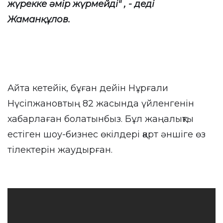
жүрекке әмір жүрмейді" , - деді
Жаманқұлов.
Айта кетейік, бұған дейін Нұрғали
Нүсіпжановтың 82 жасында үйленгенін
хабарлаған болатынбыз. Бұл жаңалықты
естіген шоу-бизнес өкілдері қарт әншіге өз
тілектерін жаудырған.