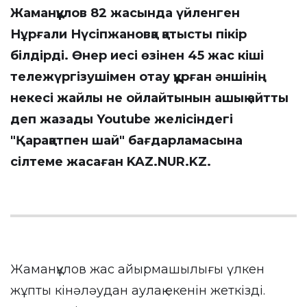
Жаманқұлов 82 жасында үйленген
Нұрғали Нүсіпжановқа қатысты пікір
білдірді. Өнер иесі өзінен 45 жас кіші
тележүргізушімен отау құрған әншінің
некесі жайлы не ойлайтынын ашық айтты
деп жазады Youtube желісіндегі
"Қарақатпен шай" бағдарламасына
сілтеме жасаған
KAZ.NUR.KZ
.
Жаманқұлов жас айырмашылығы үлкен
жұпты кінәләудан аулақ екенін жеткізді.