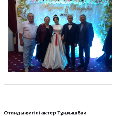
Отандық әйгілі актер Тұңғышбай