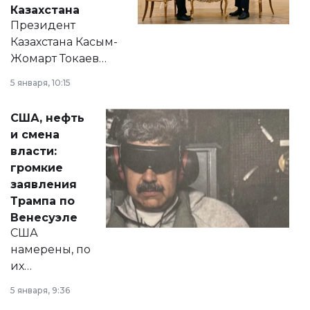
Казахстана
Президент
Казахстана Касым-
Жомарт Токаев
прокомментировал
5 января, 10:15
сразу несколько
актуальных тем —
США, нефть
от слухов о
и смена
политических
власти:
реформах до
громкие
вопросов армии,
заявления
экономики и
Трампа по
личного здоровья.
Венесуэле
США
намерены, по
их
утверждению,
5 января, 9:36
принести