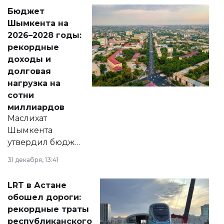
свободу
Бюджет
народу
Шымкента на
Венесуэлы.
2026–2028 годы:
рекордные
доходы и
долговая
нагрузка на
сотни
миллиардов
Маслихат
Шымкента
утвердил бюджет
города на 2026–
31 декабря, 13:41
2028 годы.
Соответствующий
LRT в Астане
документ
обошел дороги:
появился в базе
рекордные траты
нормативных
республиканского