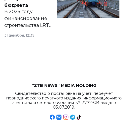
правовых актов и
бюджета
на сайте маслихат
В 2025 году
города.
финансирование
строительства LRT
в Астане из
31 декабря, 12:39
республиканского
бюджета достигло
рекордных
объемов.
“ZTB NEWS” MEDIA HOLDING
Свидетельство о постановке на учет, переучет
периодического печатного издания, информационного
агентства и сетевого издания №17772-СИ выдано
03.07.2019.