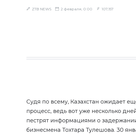
ZTB NEWS
2 февраля, 0:00
107,157
Судя по всему, Казахстан ожидает е
процесс, ведь вот уже несколько дне
пестрят информациями о задержании 
бизнесмена Тохтара Тулешова. 30 ян