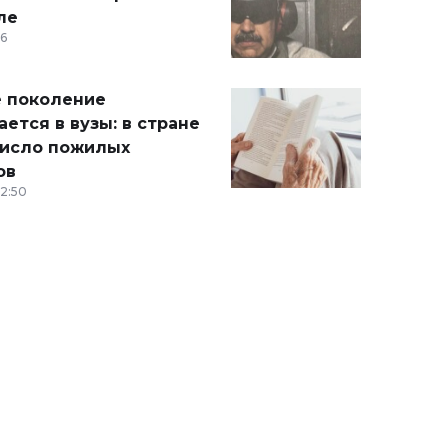
ле
36
 поколение
ется в вузы: в стране
число пожилых
ов
12:50