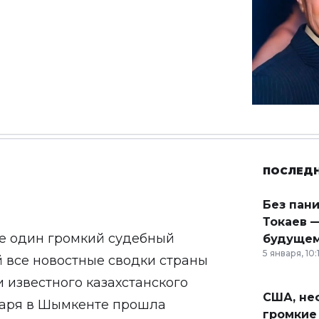
ПОСЛЕД
Без пан
Токаев —
ще один громкий судебный
будущем
5 января, 10:
й все новостные сводки страны
известного казахстанского
США, неф
варя в Шымкенте прошла
громкие