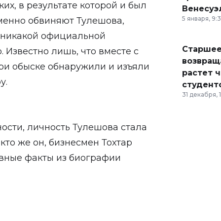
х, в результате которой и был
Венесуэ
5 января, 9:
менно обвиняют Тулешова,
и никакой официальной
Старшее
 Известно лишь, что вместе с
возвраща
ри обыске обнаружили и изъяли
растет 
у.
студент
31 декабря, 
ности, личность Тулешова стала
кто же он, бизнесмен Тохтар
авные факты из биографии