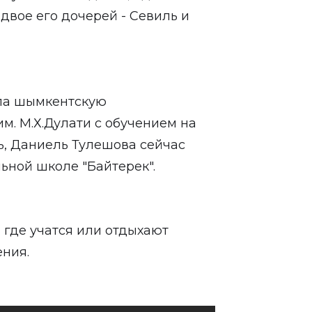
двое его дочерей - Севиль и
ила шымкентскую
. М.Х.Дулати с обучением на
ь, Даниель Тулешова сейчас
ьной школе "Байтерек".
, где учатся или отдыхают
ения.