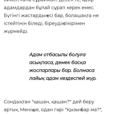
адамдардан бұлай сұрап керек емес.
Бүгінгі жастардың есі бар, болашақта не
істейтінін біледі, біреудің пікірімен
жүрмейді.
Адам отбасылы болуға
асықпаса, демек басқа
жоспарлары бар. Болмаса
лайық адам кездеспей жүр.
Сондықтан "қашан, қашан?" дей беру
артық. Меніңше, одан гөрі "Қызың бар ма?",