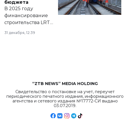
бюджета
на сайте маслихат
В 2025 году
города.
финансирование
строительства LRT
в Астане из
31 декабря, 12:39
республиканского
бюджета достигло
рекордных
объемов.
“ZTB NEWS” MEDIA HOLDING
Свидетельство о постановке на учет, переучет
периодического печатного издания, информационного
агентства и сетевого издания №17772-СИ выдано
03.07.2019.