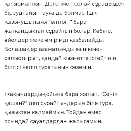
қатырмаппын. Дегенмен солай сұрадың деп
біреуді айыптауға да болмас. Ішкі
қызығушылығы "өлтіріп" бара
жатқандықтан сұрайтын болар. Көбіне,
әйелдер жеке өмірімді қазбалайды.
Болашақ ер азаматымды өзінікімен
салыстырып, қандай қызметте істейтінін
білгісі келіп тұратынын сеземін.
Жақындардың тойына бара жатып, "Сенікі
қашан?" деп сұрайтындарын біле тұра,
қызықтан қалмаймын. Тойдан емес,
осындай сауалдардан жалығамын.