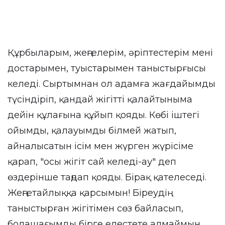
Құрбыларым, жеңгелерім, әріптестерім мені
достарымен, туыстарымен таныстырғысы
келеді. Сыртымнан ол адамға жағдайымды
түсіндіріп, қандай жігітті қалайтыныма
дейін құлағына құйып қояды. Көбі іштегі
ойымды, қалауымды білмей жатып,
айналысатын ісім мен жүрген жүрісіме
қарап, "осы жігіт сай келеді-ау" деп
өздерінше таңдап қояды. Бірақ қателеседі.
Жеңгетайлыққа қарсымын! Біреудің
таныстырған жігітімен сөз байласып,
болашағымды бірге елестете алмаймын.