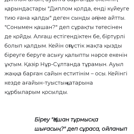
қарындастары "Диплом қолда, енді күйеуге
тию ғана қалды" деген сынды әңгіме айтты.
"Сонымен қашан?" деп сұрақты төтесінен
де қойды. Алғаш естігендіктен бе, біртүрлі
болып қалдым. Кейін оңтүстік жақта қызды
біреуге беруге асығу қалыпты нәрсе екенін
ұқтым. Қазір Нұр-Сұлтанда тұрамын. Ауыл
жаққа барған сайын еститінім – осы. Кейінгі
кезде ағайын-туыстың қатарына
құрбыларым қосылды.
Біреу "Қашан тұрмысқа
шығасың?" деп сұраса, ойланып