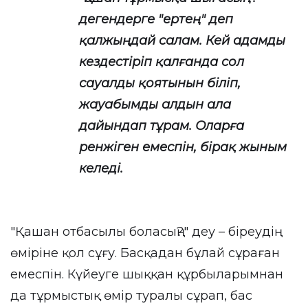
дегендерге "ертең" деп
қалжыңдай салам. Кей адамды
кездестіріп қалғанда сол
сауалды қоятынын біліп,
жауабымды алдын ала
дайындап тұрам. Оларға
ренжіген емеспін, бірақ жыным
келеді.
"Қашан отбасылы боласың?" деу – біреудің
өміріне қол сұғу. Басқадан бұлай сұраған
емеспін. Күйеуге шыққан құрбыларымнан
да тұрмыстық өмір туралы сұрап, бас