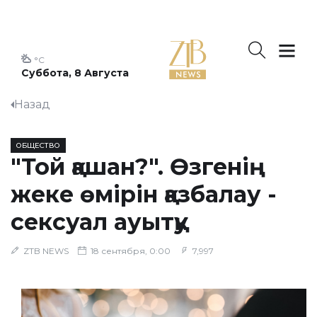
°C
Суббота, 8 Августа
Назад
ОБЩЕСТВО
"Той қашан?". Өзгенің
жеке өмірін қазбалау -
сексуал ауытқу
ZTB NEWS
18 сентября, 0:00
7,997