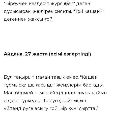
"Біреумен кездесіп жүрсің бе?" деген
дұрысырақ, жеңілірек сияқты. "Той қашан?"
дегеннен жақсы ғой.
Айдана, 27 жаста (есімі өзгертілді)
Бұл тақырып маған таңсық емес. "Қашан
тұрмысқа шығасыңды" жеңгелерім бастады.
Мән бермейтінмін. Жеңгенің миссиясы қайын
сіңлісін тұрмысқа беруге, қайнысын
үйлендіруге асығу ғой. Бір күні сырттай