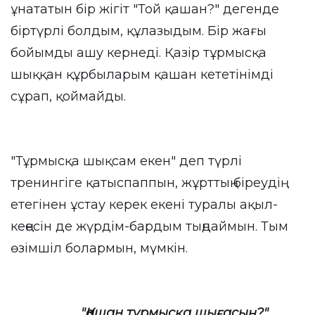
ұнататын бір жігіт "Той қашан?" дегенде
біртүрлі болдым, құлазыдым. Бір жағы
бойымды ашу кернеді. Қазір тұрмысқа
шыққан құрбыларым қашан кететінімді
сұрап, қоймайды.
"Тұрмысқа шықсам екен" деп түрлі
тренингіге қатыспаппын, жұрттың біреудің
етегінен ұстау керек екені туралы ақыл-
кеңесін де жүрдім-бардым тыңдаймын. Тым
өзімшіл болармын, мүмкін.
"Қашан тұрмысқа шығасың?"