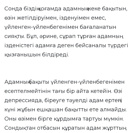
Сонда біздің қоғамда адамның жеке бақытын,
өзін жетілдіруімен, ізденуімен емес,
үйленген-үйленбегенімен бағаланатын
сияқты. Бұл, әрине, сұрап тұрған адамның
ізденістегі адамға деген бейсаналы түрдегі
қызғанышын білдіреді.
Адамның бақыты үйленген-үйленбегенімен
есептелмейтінін тағы бір айта кетейін. Өзі
депрессияда, біреуге тәуелді адам ертеңгі
күні жұбын ешқашан бақытты ете алмайды.
Оны өзімен бірге құрдымға тартуы мүмкін.
Сондықтан отбасын құратын адам жұрттың