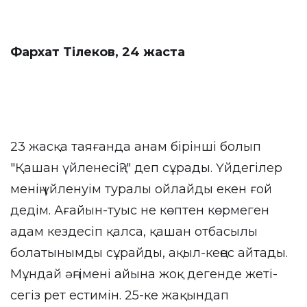
Фархат Тілеков, 24 жаста
23 жасқа таяғанда анам бірінші болып
"Қашан үйленесің?" деп сұрады. Үйдегілер
менің үйленуім туралы ойлайды екен ғой
дедім. Ағайын-туыс не көптен көрмеген
адам кездесіп қалса, қашан отбасылы
болатынымды сұрайды, ақыл-кеңес айтады.
Мұндай әңгімені айына жоқ дегенде жеті-
сегіз рет естимін. 25-ке жақындап