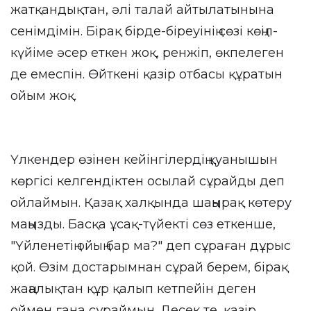
жатқандықтан, әлі талай айтылатынына
сенімдімін. Бірақ бірде-біреуінің сөзі көңіл-
күйіме әсер еткен жоқ, ренжіп, өкпелеген
де емеспін. Өйткені қазір отбасы құратын
ойым жоқ.
Үлкендер өзінен кейінгілердің қуанышын
көргісі келгендіктен осылай сұрайды деп
ойлаймын. Қазақ халқында шаңырақ көтеру
маңызды. Басқа ұсақ-түйекті сөз еткенше,
"Үйленетің ойың бар ма?" деп сұраған дұрыс
қой. Өзім достарымнан сұрай берем, бірақ
жаңалықтан құр қалып кетпейін деген
оймен ғана сұраймын. Десек те, қазір