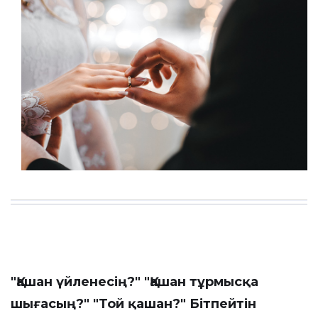
"Қашан үйленесің?" "Қашан тұрмысқа
шығасың?" "Той қашан?" Бітпейтін