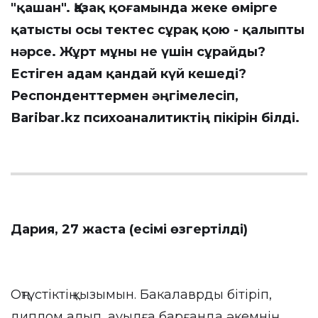
"қашан". Қазақ қоғамында жеке өмірге
қатысты осы тектес сұрақ қою - қалыпты
нәрсе. Жұрт мұны не үшін сұрайды?
Естіген адам қандай күй кешеді?
Респонденттермен әңгімелесіп,
Вaribar.kz
психоаналитиктің пікірін білді.
Дария, 27 жаста (есімі өзгертілді)
Оңтүстіктің қызымын. Бакалаврды бітіріп,
диплом алып, ауылға барғанда әкемнің