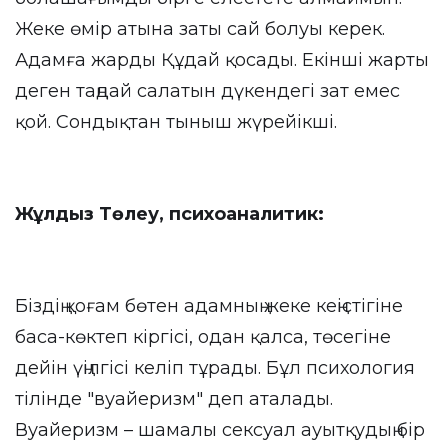
Жеке өмір атына заты сай болуы керек.
Адамға жарды Құдай қосады. Екінші жарты
деген таңдай салатын дүкендегі зат емес
қой. Сондықтан тыныш жүрейікші.
Жұлдыз Төлеу, психоаналитик:
Біздің қоғам бөтен адамның жеке кеңістігіне
баса-көктеп кіргісі, одан қалса, төсегіне
дейін үңілгісі келіп тұрады. Бұл психология
тілінде "вуайеризм" деп аталады.
Вуайеризм – шамалы сексуал ауытқудың бір