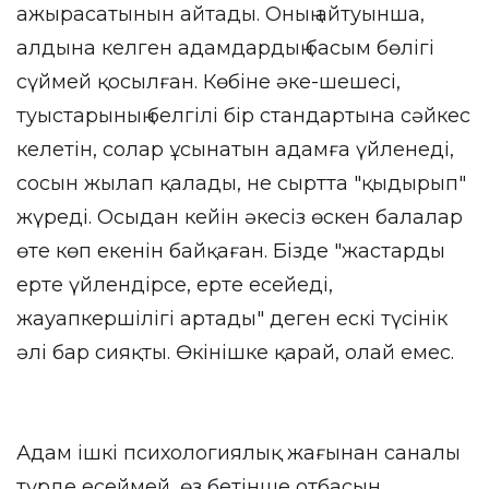
ажырасатынын айтады. Оның айтуынша,
алдына келген адамдардың басым бөлігі
сүймей қосылған. Көбіне әке-шешесі,
туыстарының белгілі бір стандартына сәйкес
келетін, солар ұсынатын адамға үйленеді,
сосын жылап қалады, не сыртта "қыдырып"
жүреді. Осыдан кейін әкесіз өскен балалар
өте көп екенін байқаған. Бізде "жастарды
ерте үйлендірсе, ерте есейеді,
жауапкершілігі артады" деген ескі түсінік
әлі бар сияқты. Өкінішке қарай, олай емес.
Адам ішкі психологиялық жағынан саналы
түрде есеймей, өз бетінше отбасын