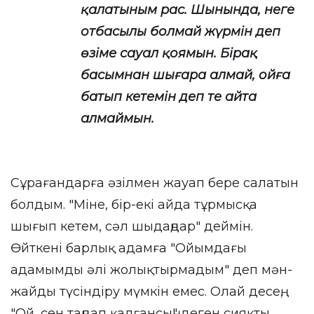
қалатыным рас. Шынында, неге
отбасылы болмай жүрмін деп
өзіме сауал қоямын. Бірақ
басымнан шығара алмай, ойға
батып кетемін деп те айта
алмаймын.
Сұрағандарға әзілмен жауап бере салатын
болдым. "Міне, бір-екі айда тұрмысқа
шығып кетем, сәл шыдаңдар" деймін.
Өйткені барлық адамға "Ойымдағы
адамымды әлі жолықтырмадым" деп мән-
жайды түсіндіру мүмкін емес. Олай десең,
"Ой, сен таңдап қалғансың" деген сияқты