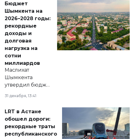
Бюджет
народу
Шымкента на
Венесуэлы.
2026–2028 годы:
рекордные
доходы и
долговая
нагрузка на
сотни
миллиардов
Маслихат
Шымкента
утвердил бюджет
города на 2026–
31 декабря, 13:41
2028 годы.
Соответствующий
LRT в Астане
документ
обошел дороги:
появился в базе
рекордные траты
нормативных
республиканского
правовых актов и