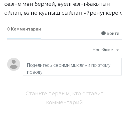
сөзіне мән бермей, әуелі өзінің бақытын
ойлап, өзіне қуаныш сыйлап үйренуі керек.
0 Комментарии
Войти
Новейшие
Станьте первым, кто оставит
комментарий