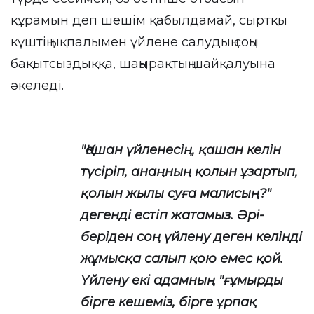
құрамын деп шешім қабылдамай, сыртқы
күштің ықпалымен үйлене салудың соңы
бақытсыздыққа, шаңырақтың шайқалуына
әкеледі.
"Қашан үйленесің, қашан келін
түсіріп, анаңның қолын ұзартып,
қолын жылы суға малисың?"
дегенді естіп жатамыз. Әрі-
беріден соң үйлену деген келінді
жұмысқа салып қою емес қой.
Үйлену екі адамның "ғұмырды
бірге кешеміз, бірге ұрпақ