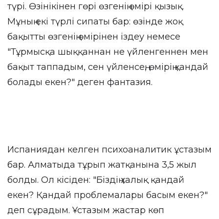
түрі. Өзінікінен гөрі өзгенің өмірі қызық.
Мұның екі түрлі сипаты бар: өзінде жоқ
бақытты өзгенің өмірінен іздеу немесе
"Тұрмысқа шыққаннан не үйленгеннен мен
бақыт таппадым, сен үйленсең, өмірің қандай
болады екен?" деген фантазия.
Испаниядан келген психоаналитик ұстазым
бар. Алматыда тұрып жатқанына 3,5 жыл
болды. Ол кісіден: "Біздің халық қандай
екен? Қандай проблемалары басым екен?"
деп сұрадым. Ұстазым жастар көп