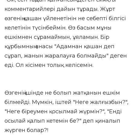
комментарийлері дайын тұрады. Жұрт
өзгенің қашан үйленетінін не себепті білгісі
келетінін түсінбеймін. Өз басым мұны
ешкімнен сұрамаймын, ұяламын. Бір
құрбымның анасы "Адамнан қашан деп
сұрап, жанын жаралауға болмайды" деген
еді. Ол кісімен толық келісемін.
Өзгенің ішінде не болып жатқанын ешкім
білмейді. Мүмкін, іштей "Неге жалғызбын?",
"Неге біреумен қосылмай жүрмін?", "Енді
осылай қалып кетемін бе?" деп қиналып
жүрген болар?!