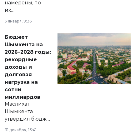
намерены, по
их
утверждению,
5 января, 9:36
принести
свободу
Бюджет
народу
Шымкента на
Венесуэлы.
2026–2028 годы:
рекордные
доходы и
долговая
нагрузка на
сотни
миллиардов
Маслихат
Шымкента
утвердил бюджет
города на 2026–
31 декабря, 13:41
2028 годы.