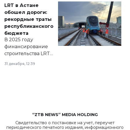
Соответствующий
LRT в Астане
документ
обошел дороги:
появился в базе
рекордные траты
нормативных
республиканского
правовых актов и
бюджета
на сайте маслихат
В 2025 году
города.
финансирование
строительства LRT
в Астане из
31 декабря, 12:39
республиканского
бюджета достигло
рекордных
объемов.
“ZTB NEWS” MEDIA HOLDING
Свидетельство о постановке на учет, переучет
периодического печатного издания, информационного