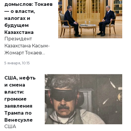
домыслов: Токаев
— о власти,
налогах и
будущем
Казахстана
Президент
Казахстана Касым-
Жомарт Токаев
прокомментировал
5 января, 10:15
сразу несколько
актуальных тем —
США, нефть
от слухов о
и смена
политических
власти:
реформах до
громкие
вопросов армии,
заявления
экономики и
Трампа по
личного здоровья.
Венесуэле
США