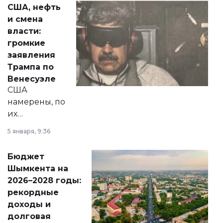
актуальных тем —
США, нефть
от слухов о
и смена
политических
власти:
реформах до
громкие
вопросов армии,
заявления
экономики и
Трампа по
личного здоровья.
Венесуэле
США
намерены, по
их
утверждению,
5 января, 9:36
принести
свободу
Бюджет
народу
Шымкента на
Венесуэлы.
2026–2028 годы:
рекордные
доходы и
долговая