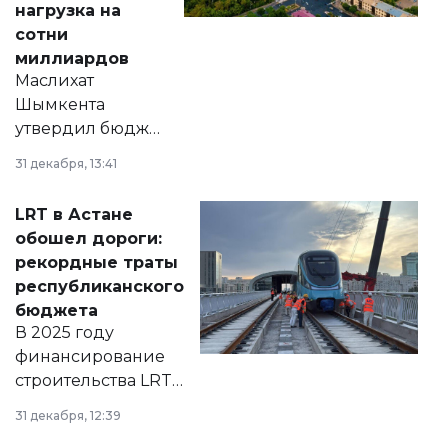
нагрузка на
сотни
миллиардов
Маслихат
Шымкента
утвердил бюджет
города на 2026–
31 декабря, 13:41
2028 годы.
Соответствующий
LRT в Астане
документ
обошел дороги:
появился в базе
рекордные траты
нормативных
республиканского
правовых актов и
бюджета
на сайте маслихат
В 2025 году
города.
финансирование
строительства LRT
в Астане из
31 декабря, 12:39
республиканского