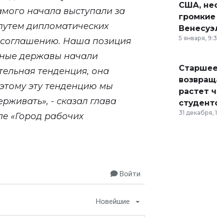
США, неф
амого начала выступали за
громкие
 путем дипломатических
Венесуэ
5 января, 9:
и соглашению.
Наша позиция
пные державы начали
Старшее
тельная тенденция, она
возвраща
оэтому эту тенденцию мы
растет 
рживать», - сказал глава
студент
31 декабря, 
ле «Город рабочих
Войти
Новейшие