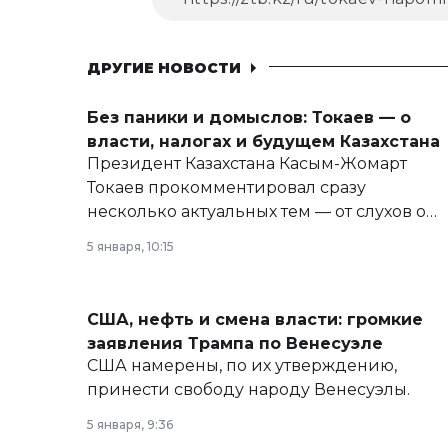
ДРУГИЕ НОВОСТИ
Без паники и домыслов: Токаев — о
власти, налогах и будущем Казахстана
Президент Казахстана Касым-Жомарт
Токаев прокомментировал сразу
несколько актуальных тем — от слухов о
политических реформах до вопросов
5 января, 10:15
армии, экономики и личного здоровья.
США, нефть и смена власти: громкие
заявления Трампа по Венесуэле
США намерены, по их утверждению,
принести свободу народу Венесуэлы.
5 января, 9:36