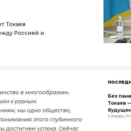
т Токаев
ежду Россией и
ПОСЛЕД
инство в многообразии».
Без пан
жим к разным
Токаев —
ниям, мы одно общество,
будущем
5 января, 10:
 пониманию этого глубинного
мы достигнем успеха.
Сейчас