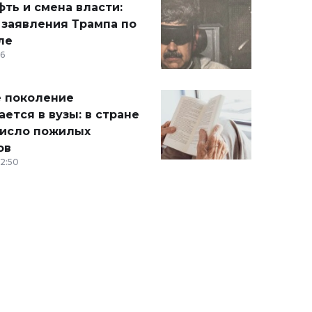
ть и смена власти:
 заявления Трампа по
ле
36
 поколение
ется в вузы: в стране
число пожилых
ов
12:50