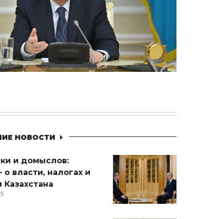
НИЕ НОВОСТИ
ики и домыслов:
 о власти, налогах и
 Казахстана
15