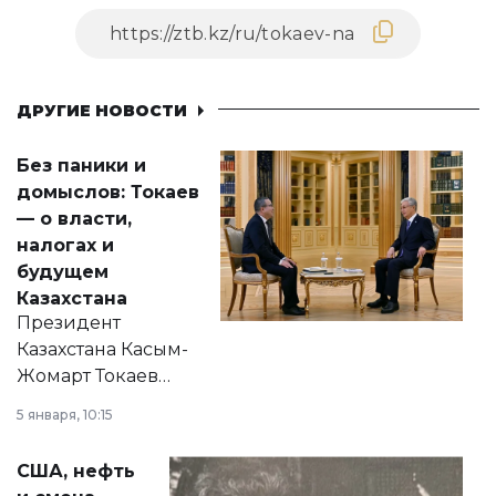
ДРУГИЕ НОВОСТИ
Без паники и
домыслов: Токаев
— о власти,
налогах и
будущем
Казахстана
Президент
Казахстана Касым-
Жомарт Токаев
прокомментировал
5 января, 10:15
сразу несколько
актуальных тем —
США, нефть
от слухов о