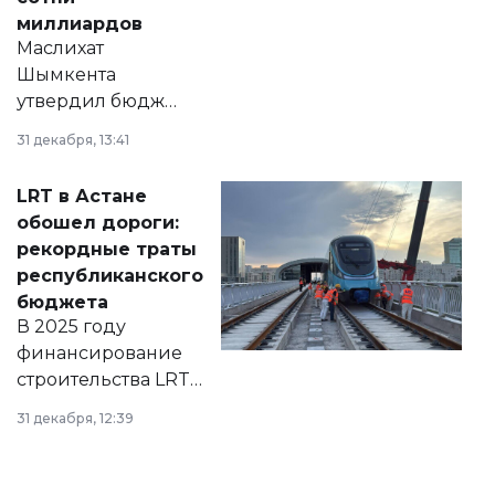
миллиардов
Маслихат
Шымкента
утвердил бюджет
города на 2026–
31 декабря, 13:41
2028 годы.
Соответствующий
LRT в Астане
документ
обошел дороги:
появился в базе
рекордные траты
нормативных
республиканского
правовых актов и
бюджета
на сайте маслихат
В 2025 году
города.
финансирование
строительства LRT
в Астане из
31 декабря, 12:39
республиканского
бюджета достигло
рекордных