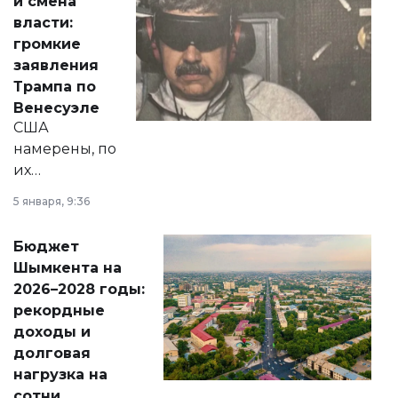
и смена
политических
власти:
реформах до
громкие
вопросов армии,
заявления
экономики и
Трампа по
личного здоровья.
Венесуэле
США
намерены, по
их
утверждению,
5 января, 9:36
принести
свободу
Бюджет
народу
Шымкента на
Венесуэлы.
2026–2028 годы:
рекордные
доходы и
долговая
нагрузка на
сотни