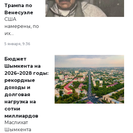
экономики и
Трампа по
личного здоровья.
Венесуэле
США
намерены, по
их
утверждению,
5 января, 9:36
принести
свободу
Бюджет
народу
Шымкента на
Венесуэлы.
2026–2028 годы:
рекордные
доходы и
долговая
нагрузка на
сотни
миллиардов
Маслихат
Шымкента