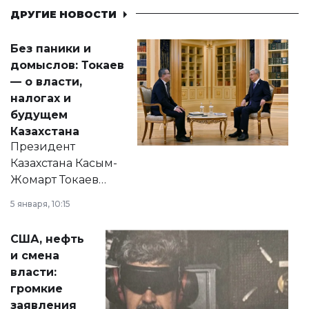
ДРУГИЕ НОВОСТИ
Без паники и
домыслов: Токаев
— о власти,
налогах и
будущем
Казахстана
Президент
Казахстана Касым-
Жомарт Токаев
прокомментировал
5 января, 10:15
сразу несколько
актуальных тем —
США, нефть
от слухов о
и смена
политических
власти:
реформах до
громкие
вопросов армии,
заявления