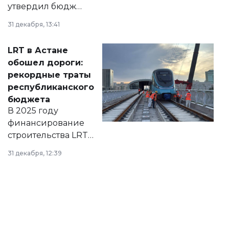
утвердил бюджет
города на 2026–
31 декабря, 13:41
2028 годы.
Соответствующий
LRT в Астане
документ
обошел дороги:
появился в базе
рекордные траты
нормативных
республиканского
правовых актов и
бюджета
на сайте маслихат
В 2025 году
города.
финансирование
строительства LRT
в Астане из
31 декабря, 12:39
республиканского
бюджета достигло
рекордных
объемов.