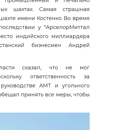
он промышленный и печально
ных шахтах. Самая страшная
 шахте имени Костенко. Во время
Впоследствии у "АрселорМиттал
место индийского миллиардера
танский бизнесмен Андрей
ласти сказал, что не мог
скольку ответственность за
руководстве АМТ и угольного
обещал принять все меры, чтобы