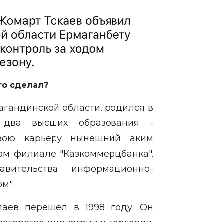
это сделал?
агандинской области, родился в
 два высших образования -
Свою карьеру нынешний аким
ом филиале "Казкоммерцбанка".
вительства информационно-
рм".
паев перешёл в 1998 году. Он