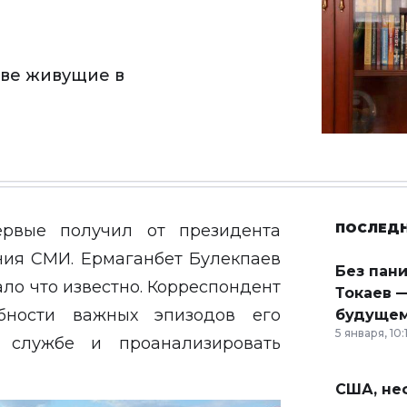
еве живущие в
ПОСЛЕД
ервые получил от президента
ния СМИ. Ермаганбет Булекпаев
Без пан
ало что известно. Корреспондент
Токаев —
ности важных эпизодов его
будущем
5 января, 10:
й службе и проанализировать
США, неф