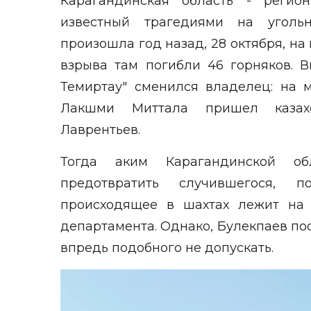
Карагандинская область - реги
известный трагедиями на уголь
произошла год назад, 28 октября, на
взрыва там погибли 46 горняков. 
Темиртау" сменился владелец: на 
Лакшми Миттала пришел казахс
Лаврентьев.
Тогда аким Карагандинской об
предотвратить случившегося, по
происходящее в шахтах лежит на 
департамента. Однако, Булекпаев по
впредь подобного не допускать.