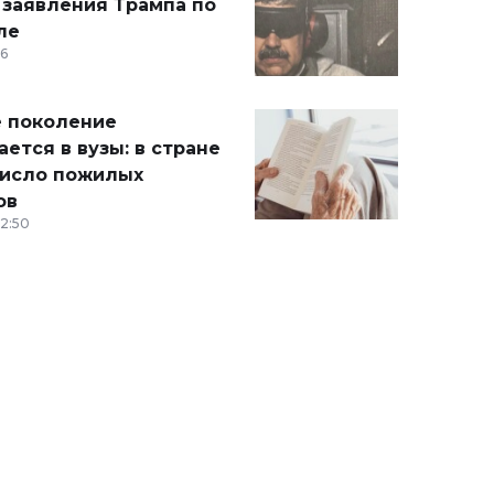
 заявления Трампа по
ле
36
 поколение
ется в вузы: в стране
число пожилых
ов
12:50