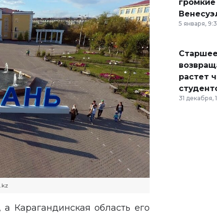
громкие
Венесуэ
5 января, 9:
Старшее
возвраща
растет 
студент
31 декабря, 
.kz
, а Карагандинская область его