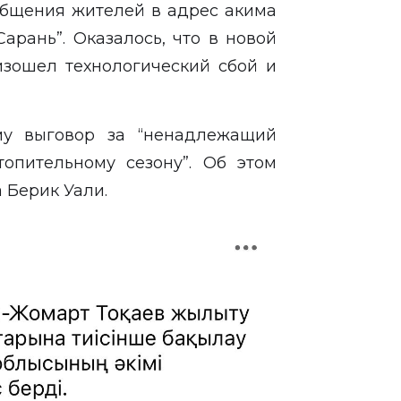
общения жителей в адрес акима
арань”. Оказалось, что в новой
изошел технологический сбой и
му выговор за “ненадлежащий
топительному сезону”. Об этом
 Берик Уали.