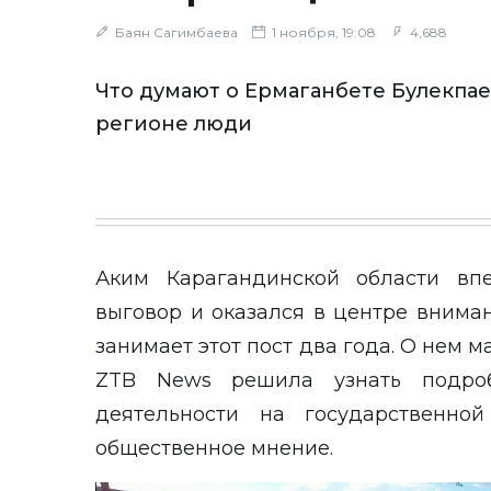
Баян Сагимбаева
1 ноября, 19:08
4,688
Что думают о Ермаганбете Булекпа
регионе люди
Аким Карагандинской области вп
выговор и оказался в центре внима
занимает этот пост два года. О нем м
ZTB News
решила узнать подроб
деятельности на государственно
общественное мнение.