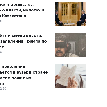
ики и домыслов:
 о власти, налогах и
 Казахстана
15
ть и смена власти:
 заявления Трампа по
ле
36
 поколение
ется в вузы: в стране
число пожилых
ов
12:50