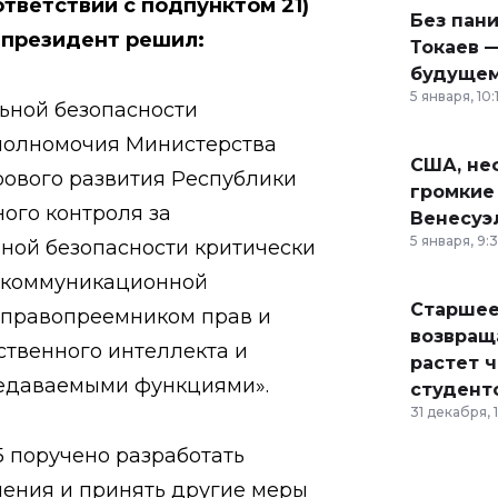
ответствии с подпунктом 21)
Без пан
 президент решил:
Токаев —
будущем
5 января, 10:
ьной безопасности
 полномочия Министерства
США, неф
рового развития Республики
громкие
ного контроля за
Венесуэ
5 января, 9:
ой безопасности критически
-коммуникационной
Старшее
 правопреемником прав и
возвраща
ственного интеллекта и
растет 
редаваемыми функциями».
студент
31 декабря, 
Б поручено разработать
ения и принять другие меры