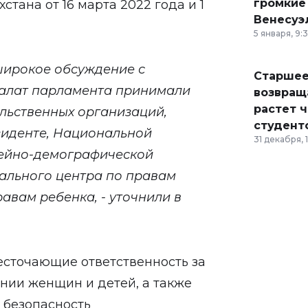
громкие
стана от 16 марта 2022 года и 1
Венесуэ
5 января, 9:
ирокое обсуждение с
Старшее
палат парламента принимали
возвраща
растет 
льственных организаций,
студент
зиденте, Национальной
31 декабря, 
мейно-демографической
ального центра по правам
авам ребенка, - уточнили в
есточающие ответственность за
нии женщин и детей, а также
 безопасность