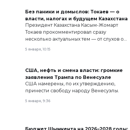
Без паники и домыслов: Токаев — о
власти, налогах и будущем Казахстана
Президент Казахстана Касым-Жомарт
Токаев прокомментировал сразу
несколько актуальных тем — от слухов о
политических реформах до вопросов
5 января, 10:15
армии, экономики и личного здоровья.
США, нефть и смена власти: громкие
заявления Трампа по Венесуэле
США намерены, по их утверждению,
принести свободу народу Венесуэлы.
5 января, 9:36
Бюджет Шымкента на 2026–2028 годы: