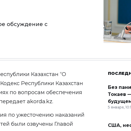
е обсуждение с
ПОСЛЕД
еспублики Казахстан “О
Кодекс Республики Казахстан
Без пан
ях по вопросам обеспечения
Токаев —
 передает
akorda.kz
.
будущем
5 января, 10:
ия по ужесточению наказаний
тей были озвучены Главой
США, неф