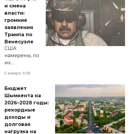
от слухов о
и смена
политических
власти:
реформах до
громкие
вопросов армии,
заявления
экономики и
Трампа по
личного здоровья.
Венесуэле
США
намерены, по
их
утверждению,
5 января, 9:36
принести
свободу
Бюджет
народу
Шымкента на
Венесуэлы.
2026–2028 годы:
рекордные
доходы и
долговая
нагрузка на