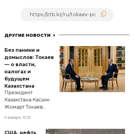
ДРУГИЕ НОВОСТИ
Без паники и
домыслов: Токаев
— о власти,
налогах и
будущем
Казахстана
Президент
Казахстана Касым-
Жомарт Токаев
прокомментировал
5 января, 10:15
сразу несколько
актуальных тем —
США, нефть