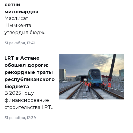
сотни
миллиардов
Маслихат
Шымкента
утвердил бюджет
города на 2026–
31 декабря, 13:41
2028 годы.
Соответствующий
LRT в Астане
документ
обошел дороги:
появился в базе
рекордные траты
нормативных
республиканского
правовых актов и
бюджета
на сайте маслихат
В 2025 году
города.
финансирование
строительства LRT
в Астане из
31 декабря, 12:39
республиканского
бюджета достигло