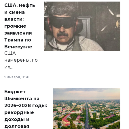
актуальных тем —
США, нефть
от слухов о
и смена
политических
власти:
реформах до
громкие
вопросов армии,
заявления
экономики и
Трампа по
личного здоровья.
Венесуэле
США
намерены, по
их
утверждению,
5 января, 9:36
принести
свободу
Бюджет
народу
Шымкента на
Венесуэлы.
2026–2028 годы:
рекордные
доходы и
долговая