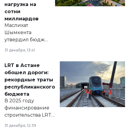
нагрузка на
сотни
миллиардов
Маслихат
Шымкента
утвердил бюджет
города на 2026–
31 декабря, 13:41
2028 годы.
Соответствующий
LRT в Астане
документ
обошел дороги:
появился в базе
рекордные траты
нормативных
республиканского
правовых актов и
бюджета
на сайте маслихат
В 2025 году
города.
финансирование
строительства LRT
в Астане из
31 декабря, 12:39
республиканского