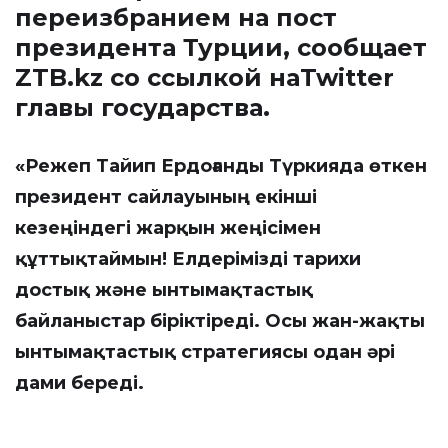
переизбранием на пост
президента Турции, сообщает
ZTB.kz
со ссылкой наTwitter
главы государства.
«Режеп Тайип Ердоғанды Түркияда өткен
президент сайлауының екінші
кезеңіндегі жарқын жеңісімен
құттықтаймын! Елдерімізді тарихи
достық және ынтымақтастық
байланыстар біріктіреді. Осы жан-жақты
ынтымақтастық стратегиясы одан әрі
дами береді.