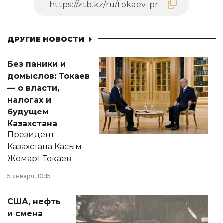
ДРУГИЕ НОВОСТИ
Без паники и
домыслов: Токаев
— о власти,
налогах и
будущем
Казахстана
Президент
Казахстана Касым-
Жомарт Токаев
прокомментировал
5 января, 10:15
сразу несколько
актуальных тем —
США, нефть
от слухов о
и смена
политических