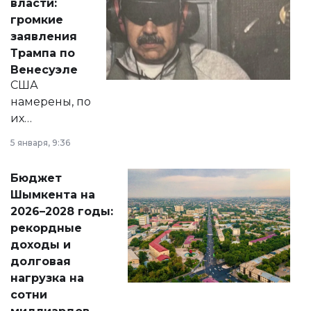
власти:
реформах до
громкие
вопросов армии,
заявления
экономики и
Трампа по
личного здоровья.
Венесуэле
США
намерены, по
их
утверждению,
5 января, 9:36
принести
свободу
Бюджет
народу
Шымкента на
Венесуэлы.
2026–2028 годы:
рекордные
доходы и
долговая
нагрузка на
сотни