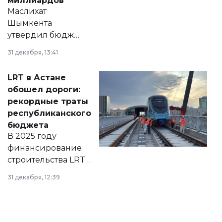
миллиардов
Маслихат
Шымкента
утвердил бюджет
города на 2026–
31 декабря, 13:41
2028 годы.
Соответствующий
LRT в Астане
документ
обошел дороги:
появился в базе
рекордные траты
нормативных
республиканского
правовых актов и
бюджета
на сайте маслихат
В 2025 году
города.
финансирование
строительства LRT
в Астане из
31 декабря, 12:39
республиканского
бюджета достигло
рекордных
объемов.