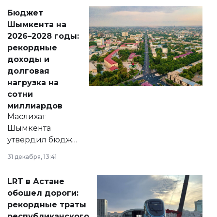
свободу
Бюджет
народу
Шымкента на
Венесуэлы.
2026–2028 годы:
рекордные
доходы и
долговая
нагрузка на
сотни
миллиардов
Маслихат
Шымкента
утвердил бюджет
города на 2026–
31 декабря, 13:41
2028 годы.
Соответствующий
LRT в Астане
документ
обошел дороги:
появился в базе
рекордные траты
нормативных
республиканского