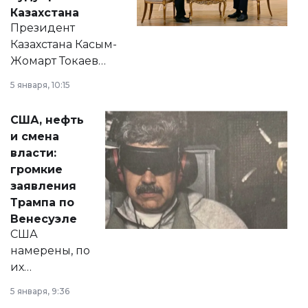
Казахстана
Президент
Казахстана Касым-
Жомарт Токаев
прокомментировал
5 января, 10:15
сразу несколько
актуальных тем —
США, нефть
от слухов о
и смена
политических
власти:
реформах до
громкие
вопросов армии,
заявления
экономики и
Трампа по
личного здоровья.
Венесуэле
США
намерены, по
их
утверждению,
5 января, 9:36
принести