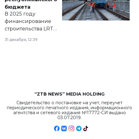
правовых актов и
бюджета
на сайте маслихат
В 2025 году
города.
финансирование
строительства LRT
в Астане из
31 декабря, 12:39
республиканского
бюджета достигло
рекордных
объемов.
“ZTB NEWS” MEDIA HOLDING
Свидетельство о постановке на учет, переучет
периодического печатного издания, информационного
агентства и сетевого издания №17772-СИ выдано
03.07.2019.