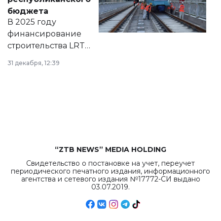
правовых актов и
бюджета
на сайте маслихат
В 2025 году
города.
финансирование
строительства LRT
в Астане из
31 декабря, 12:39
республиканского
бюджета достигло
рекордных
объемов.
“ZTB NEWS” MEDIA HOLDING
Свидетельство о постановке на учет, переучет
периодического печатного издания, информационного
агентства и сетевого издания №17772-СИ выдано
03.07.2019.