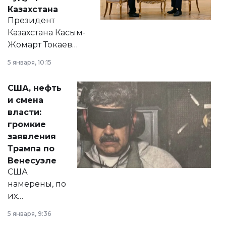
Казахстана
Президент
Казахстана Касым-
Жомарт Токаев
прокомментировал
5 января, 10:15
сразу несколько
актуальных тем —
США, нефть
от слухов о
и смена
политических
власти:
реформах до
громкие
вопросов армии,
заявления
экономики и
Трампа по
личного здоровья.
Венесуэле
США
намерены, по
их
утверждению,
5 января, 9:36
принести