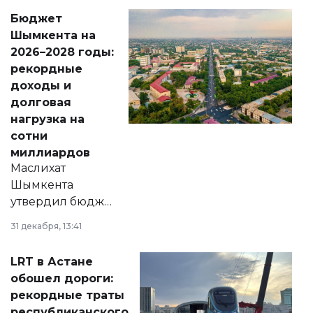
свободу
Бюджет
народу
Шымкента на
Венесуэлы.
2026–2028 годы:
рекордные
доходы и
долговая
нагрузка на
сотни
миллиардов
Маслихат
Шымкента
утвердил бюджет
города на 2026–
31 декабря, 13:41
2028 годы.
Соответствующий
LRT в Астане
документ
обошел дороги:
появился в базе
рекордные траты
нормативных
республиканского