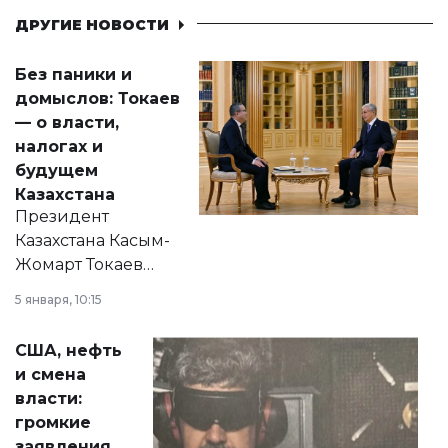
ДРУГИЕ НОВОСТИ
Без паники и
домыслов: Токаев
— о власти,
налогах и
будущем
Казахстана
Президент
Казахстана Касым-
Жомарт Токаев
прокомментировал
5 января, 10:15
сразу несколько
актуальных тем —
США, нефть
от слухов о
и смена
политических
власти:
реформах до
громкие
вопросов армии,
заявления