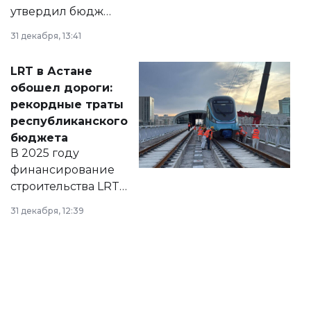
утвердил бюджет
города на 2026–
31 декабря, 13:41
2028 годы.
Соответствующий
LRT в Астане
документ
обошел дороги:
появился в базе
рекордные траты
нормативных
республиканского
правовых актов и
бюджета
на сайте маслихат
В 2025 году
города.
финансирование
строительства LRT
в Астане из
31 декабря, 12:39
республиканского
бюджета достигло
рекордных
объемов.