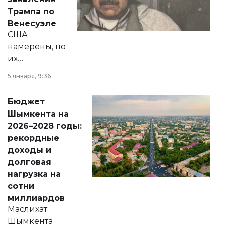
экономики и
Трампа по
личного здоровья.
Венесуэле
США
намерены, по
их
утверждению,
5 января, 9:36
принести
свободу
Бюджет
народу
Шымкента на
Венесуэлы.
2026–2028 годы:
рекордные
доходы и
долговая
нагрузка на
сотни
миллиардов
Маслихат
Шымкента