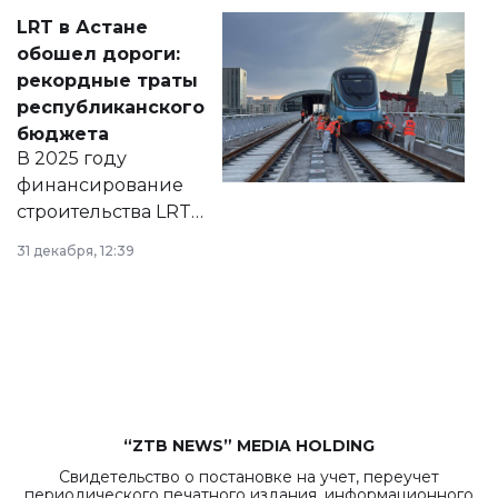
Соответствующий
LRT в Астане
документ
обошел дороги:
появился в базе
рекордные траты
нормативных
республиканского
правовых актов и
бюджета
на сайте маслихат
В 2025 году
города.
финансирование
строительства LRT
в Астане из
31 декабря, 12:39
республиканского
бюджета достигло
рекордных
объемов.
“ZTB NEWS” MEDIA HOLDING
Свидетельство о постановке на учет, переучет
периодического печатного издания, информационного