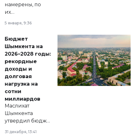
намерены, по
их
утверждению,
5 января, 9:36
принести
свободу
Бюджет
народу
Шымкента на
Венесуэлы.
2026–2028 годы:
рекордные
доходы и
долговая
нагрузка на
сотни
миллиардов
Маслихат
Шымкента
утвердил бюджет
города на 2026–
31 декабря, 13:41
2028 годы.