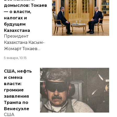
домыслов: Токаев
— о власти,
налогах и
будущем
Казахстана
Президент
Казахстана Касым-
Жомарт Токаев
прокомментировал
5 января, 10:15
сразу несколько
актуальных тем —
США, нефть
от слухов о
и смена
политических
власти:
реформах до
громкие
вопросов армии,
заявления
экономики и
Трампа по
личного здоровья.
Венесуэле
США