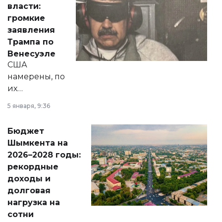
власти:
реформах до
громкие
вопросов армии,
заявления
экономики и
Трампа по
личного здоровья.
Венесуэле
США
намерены, по
их
утверждению,
5 января, 9:36
принести
свободу
Бюджет
народу
Шымкента на
Венесуэлы.
2026–2028 годы:
рекордные
доходы и
долговая
нагрузка на
сотни