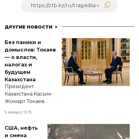
ДРУГИЕ НОВОСТИ
Без паники и
домыслов: Токаев
— о власти,
налогах и
будущем
Казахстана
Президент
Казахстана Касым-
Жомарт Токаев
прокомментировал
5 января, 10:15
сразу несколько
актуальных тем —
США, нефть
от слухов о
и смена
политических