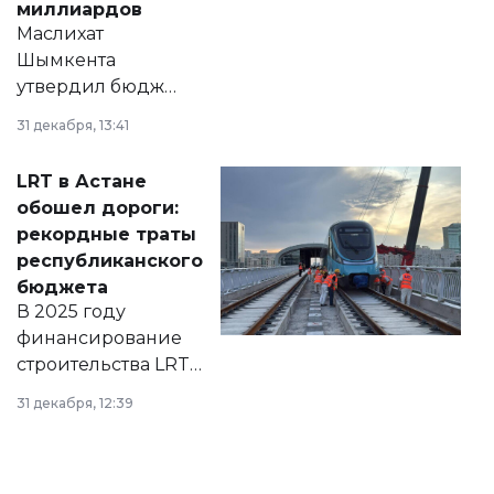
миллиардов
Маслихат
Шымкента
утвердил бюджет
города на 2026–
31 декабря, 13:41
2028 годы.
Соответствующий
LRT в Астане
документ
обошел дороги:
появился в базе
рекордные траты
нормативных
республиканского
правовых актов и
бюджета
на сайте маслихат
В 2025 году
города.
финансирование
строительства LRT
в Астане из
31 декабря, 12:39
республиканского
бюджета достигло
рекордных