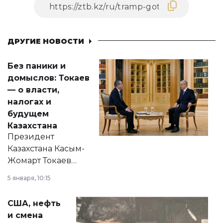
ДРУГИЕ НОВОСТИ
Без паники и
домыслов: Токаев
— о власти,
налогах и
будущем
Казахстана
Президент
Казахстана Касым-
Жомарт Токаев
прокомментировал
5 января, 10:15
сразу несколько
актуальных тем —
США, нефть
от слухов о
и смена
политических