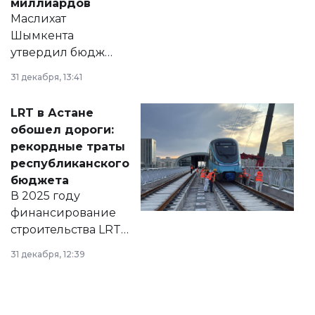
миллиардов
Маслихат
Шымкента
утвердил бюджет
города на 2026–
31 декабря, 13:41
2028 годы.
Соответствующий
LRT в Астане
документ
обошел дороги:
появился в базе
рекордные траты
нормативных
республиканского
правовых актов и
бюджета
на сайте маслихат
В 2025 году
города.
финансирование
строительства LRT
в Астане из
31 декабря, 12:39
республиканского
бюджета достигло
рекордных
объемов.