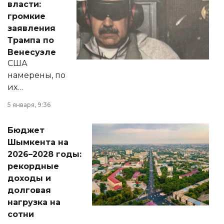
власти:
реформах до
громкие
вопросов армии,
заявления
экономики и
Трампа по
личного здоровья.
Венесуэле
США
намерены, по
их
утверждению,
5 января, 9:36
принести
свободу
Бюджет
народу
Шымкента на
Венесуэлы.
2026–2028 годы:
рекордные
доходы и
долговая
нагрузка на
сотни