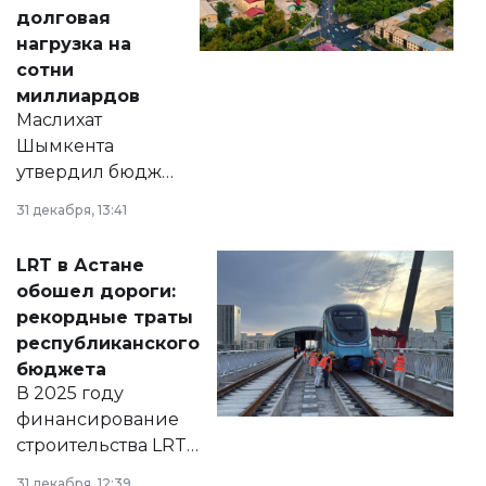
долговая
нагрузка на
сотни
миллиардов
Маслихат
Шымкента
утвердил бюджет
города на 2026–
31 декабря, 13:41
2028 годы.
Соответствующий
LRT в Астане
документ
обошел дороги:
появился в базе
рекордные траты
нормативных
республиканского
правовых актов и
бюджета
на сайте маслихат
В 2025 году
города.
финансирование
строительства LRT
в Астане из
31 декабря, 12:39