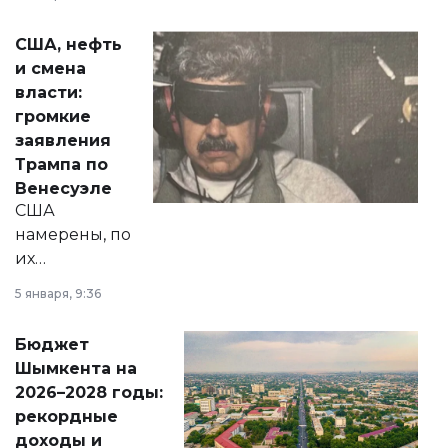
сразу несколько
актуальных тем —
США, нефть
от слухов о
и смена
политических
власти:
реформах до
громкие
вопросов армии,
заявления
экономики и
Трампа по
личного здоровья.
Венесуэле
США
намерены, по
их
утверждению,
5 января, 9:36
принести
свободу
Бюджет
народу
Шымкента на
Венесуэлы.
2026–2028 годы:
рекордные
доходы и