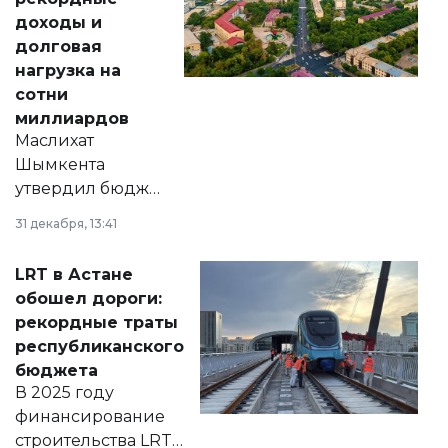
доходы и
долговая
нагрузка на
сотни
миллиардов
Маслихат
Шымкента
утвердил бюджет
города на 2026–
31 декабря, 13:41
2028 годы.
Соответствующий
LRT в Астане
документ
обошел дороги:
появился в базе
рекордные траты
нормативных
республиканского
правовых актов и
бюджета
на сайте маслихат
В 2025 году
города.
финансирование
строительства LRT