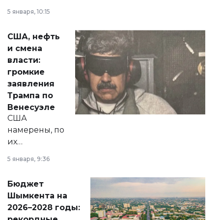
прокомментировал
5 января, 10:15
сразу несколько
актуальных тем —
США, нефть
от слухов о
и смена
политических
власти:
реформах до
громкие
вопросов армии,
заявления
экономики и
Трампа по
личного здоровья.
Венесуэле
США
намерены, по
их
утверждению,
5 января, 9:36
принести
свободу
Бюджет
народу
Шымкента на
Венесуэлы.
2026–2028 годы:
рекордные