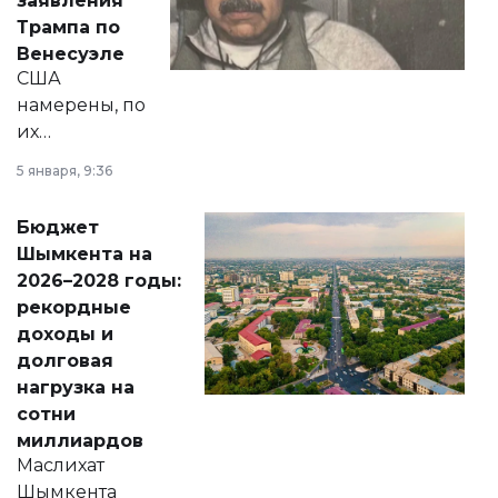
заявления
экономики и
Трампа по
личного здоровья.
Венесуэле
США
намерены, по
их
утверждению,
5 января, 9:36
принести
свободу
Бюджет
народу
Шымкента на
Венесуэлы.
2026–2028 годы:
рекордные
доходы и
долговая
нагрузка на
сотни
миллиардов
Маслихат
Шымкента