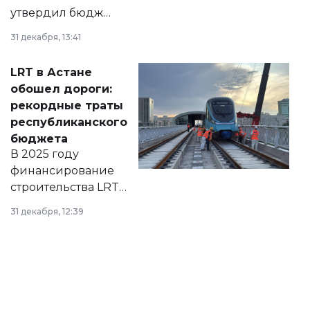
утвердил бюджет
города на 2026–
31 декабря, 13:41
2028 годы.
Соответствующий
LRT в Астане
документ
обошел дороги:
появился в базе
рекордные траты
нормативных
республиканского
правовых актов и
бюджета
на сайте маслихат
В 2025 году
города.
финансирование
строительства LRT
в Астане из
31 декабря, 12:39
республиканского
бюджета достигло
рекордных
объемов.