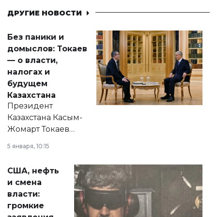
ДРУГИЕ НОВОСТИ
Без паники и
домыслов: Токаев
— о власти,
налогах и
будущем
Казахстана
Президент
Казахстана Касым-
Жомарт Токаев
прокомментировал
5 января, 10:15
сразу несколько
актуальных тем —
США, нефть
от слухов о
и смена
политических
власти:
реформах до
громкие
вопросов армии,