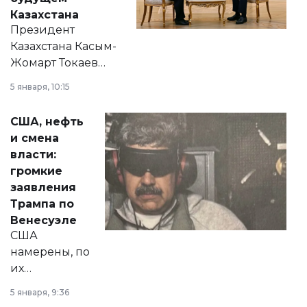
Казахстана
Президент
Казахстана Касым-
Жомарт Токаев
прокомментировал
5 января, 10:15
сразу несколько
актуальных тем —
США, нефть
от слухов о
и смена
политических
власти:
реформах до
громкие
вопросов армии,
заявления
экономики и
Трампа по
личного здоровья.
Венесуэле
США
намерены, по
их
утверждению,
5 января, 9:36
принести