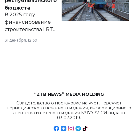
республиканского
правовых актов и
бюджета
на сайте маслихат
В 2025 году
города.
финансирование
строительства LRT
в Астане из
31 декабря, 12:39
республиканского
бюджета достигло
рекордных
объемов.
“ZTB NEWS” MEDIA HOLDING
Свидетельство о постановке на учет, переучет
периодического печатного издания, информационного
агентства и сетевого издания №17772-СИ выдано
03.07.2019.