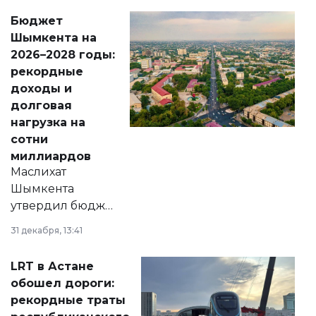
свободу
Бюджет
народу
Шымкента на
Венесуэлы.
2026–2028 годы:
рекордные
доходы и
долговая
нагрузка на
сотни
миллиардов
Маслихат
Шымкента
утвердил бюджет
города на 2026–
31 декабря, 13:41
2028 годы.
Соответствующий
LRT в Астане
документ
обошел дороги:
появился в базе
рекордные траты
нормативных