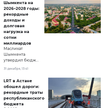
Шымкента на
Венесуэлы.
2026–2028 годы:
рекордные
доходы и
долговая
нагрузка на
сотни
миллиардов
Маслихат
Шымкента
утвердил бюджет
города на 2026–
31 декабря, 13:41
2028 годы.
Соответствующий
LRT в Астане
документ
обошел дороги:
появился в базе
рекордные траты
нормативных
республиканского
правовых актов и
бюджета
на сайте маслихат