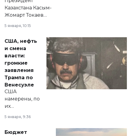
Президент
Казахстана Касым-
Жомарт Токаев
прокомментировал
5 января, 10:15
сразу несколько
актуальных тем —
США, нефть
от слухов о
и смена
политических
власти:
реформах до
громкие
вопросов армии,
заявления
экономики и
Трампа по
личного здоровья.
Венесуэле
США
намерены, по
их
утверждению,
5 января, 9:36
принести
свободу
Бюджет
народу