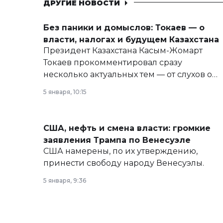
ДРУГИЕ НОВОСТИ
Без паники и домыслов: Токаев — о
власти, налогах и будущем Казахстана
Президент Казахстана Касым-Жомарт
Токаев прокомментировал сразу
несколько актуальных тем — от слухов о
политических реформах до вопросов
5 января, 10:15
армии, экономики и личного здоровья.
США, нефть и смена власти: громкие
заявления Трампа по Венесуэле
США намерены, по их утверждению,
принести свободу народу Венесуэлы.
5 января, 9:36