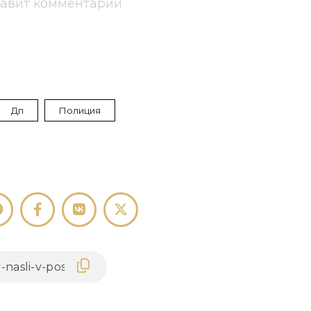
тавит комментарий
Дп
Полиция