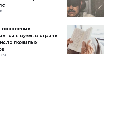
ле
36
 поколение
ется в вузы: в стране
число пожилых
ов
12:50