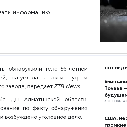
вали информацию
ПОСЛЕД
ты обнаружили тело 56-летней
, она уехала на такси, а утром
Без пан
о завода, передает
ZTB
News
.
Токаев —
будущем
бе ДП Алматинской области,
5 января, 10:
дование по факту обнаружения
и возбуждено уголовное дело.
США, неф
громкие