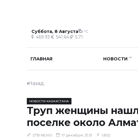
Суббота, 8 Августа
°C
469.93
541.64
5.71
ГЛАВНАЯ
НОВОСТИ
Назад
НОВОСТИ КАЗАХСТАНА
Труп женщины нашл
поселке около Алм
ZTB NEWS
17 декабря, 13:51
1,852