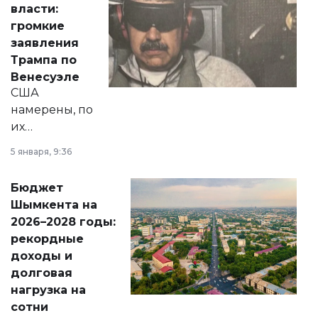
власти:
реформах до
громкие
вопросов армии,
заявления
экономики и
Трампа по
личного здоровья.
Венесуэле
США
намерены, по
их
утверждению,
5 января, 9:36
принести
свободу
Бюджет
народу
Шымкента на
Венесуэлы.
2026–2028 годы:
рекордные
доходы и
долговая
нагрузка на
сотни