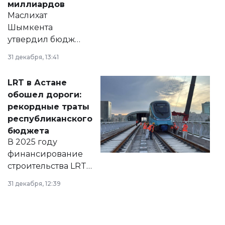
миллиардов
Маслихат
Шымкента
утвердил бюджет
города на 2026–
31 декабря, 13:41
2028 годы.
Соответствующий
LRT в Астане
документ
обошел дороги:
появился в базе
рекордные траты
нормативных
республиканского
правовых актов и
бюджета
на сайте маслихат
В 2025 году
города.
финансирование
строительства LRT
в Астане из
31 декабря, 12:39
республиканского
бюджета достигло
рекордных