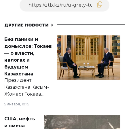
ДРУГИЕ НОВОСТИ
Без паники и
домыслов: Токаев
— о власти,
налогах и
будущем
Казахстана
Президент
Казахстана Касым-
Жомарт Токаев
прокомментировал
5 января, 10:15
сразу несколько
актуальных тем —
США, нефть
от слухов о
и смена
политических