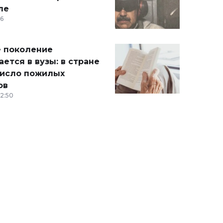
ле
36
 поколение
ется в вузы: в стране
число пожилых
ов
12:50