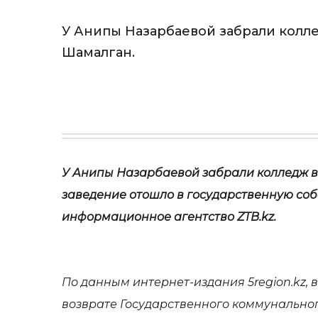
У Анипы Назарбаевой забрали колле
Шамалган.
У Анипы Назарбаевой забрали колледж в
заведение отошло в государственную соб
информационное агентство
ZTB
.
kz
.
По данным интернет-издания 5region.k
z
,
возврате Государственного коммунально