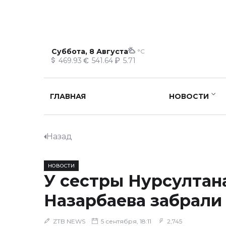
Суббота, 8 Августа
°C
469.93
541.64
5.71
ГЛАВНАЯ
НОВОСТИ
Назад
НОВОСТИ
У сестры Нурсултан
Назарбаева забрали
ZTB NEWS
5 сентября, 18:11
2,745