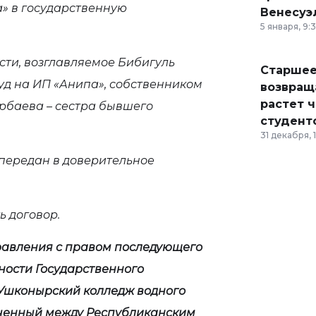
» в государственную
Венесуэ
5 января, 9:
ти, возглавляемое Бибигуль
Старшее
суд на ИП «Анипа», собственником
возвраща
растет 
рбаева – сестра бывшего
студент
31 декабря, 
 передан в доверительное
ь договор.
правления с правом последующего
ности Государственного
Ушконырский колледж водного
люченный между Республиканским