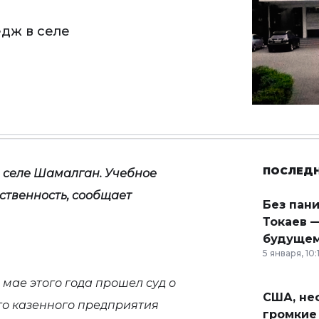
дж в селе
ПОСЛЕД
 селе Шамалган. Учебное
ственность, сообщает
Без пан
Токаев —
будущем
5 января, 10:
 в мае этого года прошел суд о
США, неф
го казенного предприятия
громкие