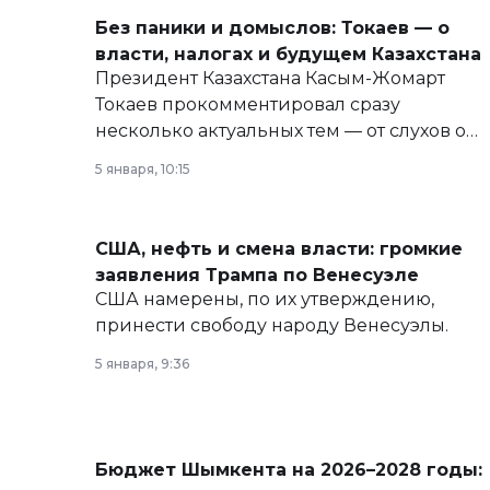
Без паники и домыслов: Токаев — о
власти, налогах и будущем Казахстана
Президент Казахстана Касым-Жомарт
Токаев прокомментировал сразу
несколько актуальных тем — от слухов о
политических реформах до вопросов
5 января, 10:15
армии, экономики и личного здоровья.
США, нефть и смена власти: громкие
заявления Трампа по Венесуэле
США намерены, по их утверждению,
принести свободу народу Венесуэлы.
5 января, 9:36
Бюджет Шымкента на 2026–2028 годы: