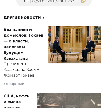
ДРУГИЕ НОВОСТИ
Без паники и
домыслов: Токаев
— о власти,
налогах и
будущем
Казахстана
Президент
Казахстана Касым-
Жомарт Токаев
прокомментировал
5 января, 10:15
сразу несколько
актуальных тем —
США, нефть
от слухов о
и смена
политических
власти: