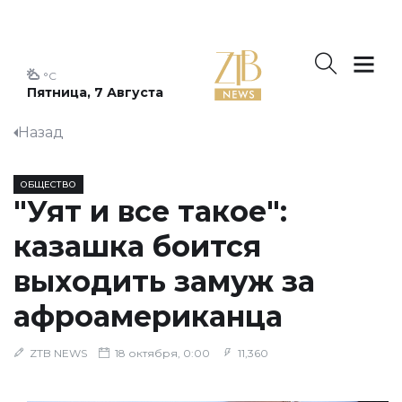
°C
Пятница, 7 Августа
Назад
ОБЩЕСТВО
"Уят и все такое":
казашка боится
выходить замуж за
афроамериканца
ZTB NEWS
18 октября, 0:00
11,360