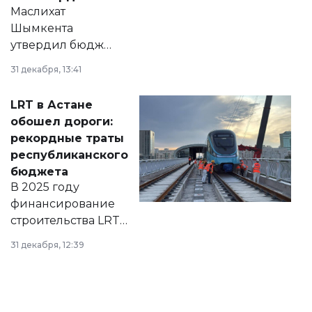
Маслихат
Шымкента
утвердил бюджет
города на 2026–
31 декабря, 13:41
2028 годы.
Соответствующий
LRT в Астане
документ
обошел дороги:
появился в базе
рекордные траты
нормативных
республиканского
правовых актов и
бюджета
на сайте маслихат
В 2025 году
города.
финансирование
строительства LRT
в Астане из
31 декабря, 12:39
республиканского
бюджета достигло
рекордных
объемов.