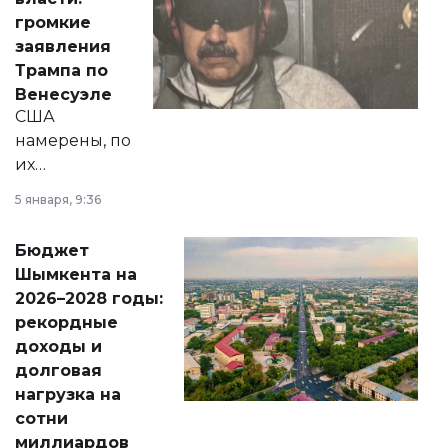
реформах до
громкие
вопросов армии,
заявления
экономики и
Трампа по
личного здоровья.
Венесуэле
США
намерены, по
их
утверждению,
5 января, 9:36
принести
свободу
Бюджет
народу
Шымкента на
Венесуэлы.
2026–2028 годы:
рекордные
доходы и
долговая
нагрузка на
сотни
миллиардов