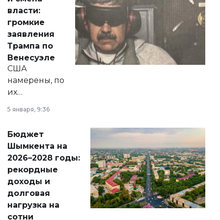
политических
власти:
реформах до
громкие
вопросов армии,
заявления
экономики и
Трампа по
личного здоровья.
Венесуэле
США
намерены, по
их
утверждению,
5 января, 9:36
принести
свободу
Бюджет
народу
Шымкента на
Венесуэлы.
2026–2028 годы:
рекордные
доходы и
долговая
нагрузка на
сотни