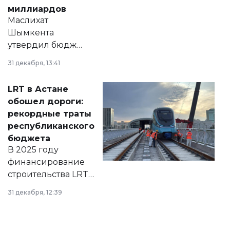
миллиардов
Маслихат
Шымкента
утвердил бюджет
города на 2026–
31 декабря, 13:41
2028 годы.
Соответствующий
LRT в Астане
документ
обошел дороги:
появился в базе
рекордные траты
нормативных
республиканского
правовых актов и
бюджета
на сайте маслихат
В 2025 году
города.
финансирование
строительства LRT
в Астане из
31 декабря, 12:39
республиканского
бюджета достигло
рекордных