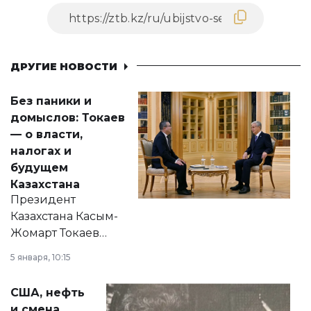
ДРУГИЕ НОВОСТИ
Без паники и
домыслов: Токаев
— о власти,
налогах и
будущем
Казахстана
Президент
Казахстана Касым-
Жомарт Токаев
прокомментировал
5 января, 10:15
сразу несколько
актуальных тем —
США, нефть
от слухов о
и смена